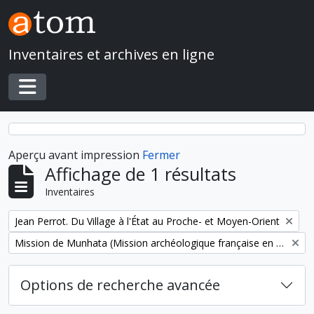
Skip to main content
Inventaires et archives en ligne
Toggle navigation
Aperçu avant impression
Fermer
Affichage de 1 résultats
Inventaires
Remove filter:
Jean Perrot. Du Village à l'État au Proche- et Moyen-Orient
Remove filter:
Mission de Munhata (Mission archéologique française en Israël)
Options de recherche avancée