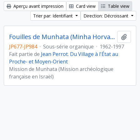
Aperçu avant impression
Card view
Table view
Trier par: Identifiant
Direction: Décroissant
Fouilles de Munhata (Minha Horvat) sous la direction de Jean Perrot
Ajout
JP677-JP984
·
Sous-série organique
·
1962-1997
Fait partie de
Jean Perrot. Du Village à l'État au
Proche- et Moyen-Orient
Mission de Munhata (Mission archéologique
française en Israël)