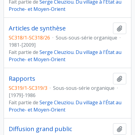
Fait partie de
Serge Cleuziou. Du village à l'État au
Proche- et Moyen-Orient
Articles de synthèse
Ajout
SC318/1-SC318/26
·
Sous-sous-série organique
·
1981-[2009]
Fait partie de
Serge Cleuziou. Du village à l'État au
Proche- et Moyen-Orient
Rapports
Ajout
SC319/1-SC319/3
·
Sous-sous-série organique
·
[1979]-1986
Fait partie de
Serge Cleuziou. Du village à l'État au
Proche- et Moyen-Orient
Diffusion grand public
Ajout