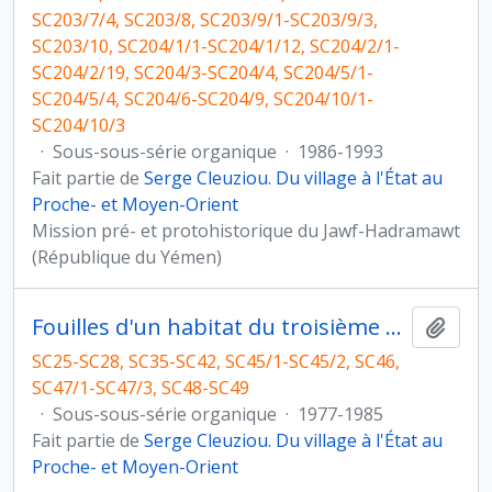
SC203/7/4, SC203/8, SC203/9/1-SC203/9/3,
SC203/10, SC204/1/1-SC204/1/12, SC204/2/1-
SC204/2/19, SC204/3-SC204/4, SC204/5/1-
SC204/5/4, SC204/6-SC204/9, SC204/10/1-
SC204/10/3
·
Sous-sous-série organique
·
1986-1993
Fait partie de
Serge Cleuziou. Du village à l'État au
Proche- et Moyen-Orient
Mission pré- et protohistorique du Jawf-Hadramawt
(République du Yémen)
Fouilles d'un habitat du troisième millénaire à Hili 8
Ajout
SC25-SC28, SC35-SC42, SC45/1-SC45/2, SC46,
SC47/1-SC47/3, SC48-SC49
·
Sous-sous-série organique
·
1977-1985
Fait partie de
Serge Cleuziou. Du village à l'État au
Proche- et Moyen-Orient