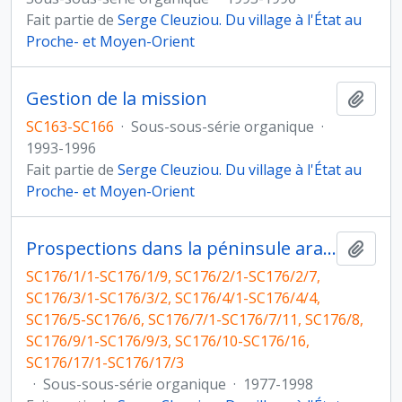
Fait partie de
Serge Cleuziou. Du village à l'État au
Proche- et Moyen-Orient
Gestion de la mission
Ajout
SC163-SC166
·
Sous-sous-série organique
·
1993-1996
Fait partie de
Serge Cleuziou. Du village à l'État au
Proche- et Moyen-Orient
Prospections dans la péninsule arabique
Ajout
SC176/1/1-SC176/1/9, SC176/2/1-SC176/2/7,
SC176/3/1-SC176/3/2, SC176/4/1-SC176/4/4,
SC176/5-SC176/6, SC176/7/1-SC176/7/11, SC176/8,
SC176/9/1-SC176/9/3, SC176/10-SC176/16,
SC176/17/1-SC176/17/3
·
Sous-sous-série organique
·
1977-1998