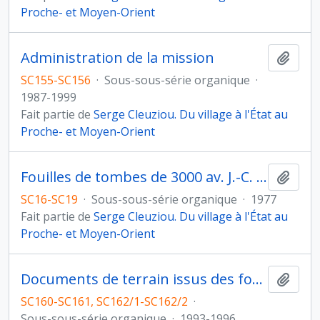
Proche- et Moyen-Orient
Administration de la mission
Ajout
SC155-SC156
·
Sous-sous-série organique
·
1987-1999
Fait partie de
Serge Cleuziou. Du village à l'État au
Proche- et Moyen-Orient
Fouilles de tombes de 3000 av. J.-C. dans le Djebel Hafit
Ajout
SC16-SC19
·
Sous-sous-série organique
·
1977
Fait partie de
Serge Cleuziou. Du village à l'État au
Proche- et Moyen-Orient
Documents de terrain issus des fouilles d'Ak Depe
Ajout
SC160-SC161, SC162/1-SC162/2
·
Sous-sous-série organique
·
1993-1996