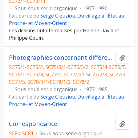
SC73/1-SC73/11
·
Sous-sous-série organique
·
1977-1990
Fait partie de
Serge Cleuziou. Du village à l'État au
Proche- et Moyen-Orient
Les dessins ont été réalisés par Hélène David et
Philippe Gouin.
Photographies concernant différents chantiers
Ajout
SC75/1-SC75/2, SC75/3/1-SC75/3/2, SC75/4-SC75/7,
SC76/1-SC76/4, SC77/1, SC77/2/1-SC77/2/3, SC77/3-
SC77/5, SC78/1/1-SC78/1/2, SC78/2
·
Sous-sous-série organique
·
1977-1985
Fait partie de
Serge Cleuziou. Du village à l'État au
Proche- et Moyen-Orient
Correspondance
Ajout
SC80-SC81
·
Sous-sous-série organique
·