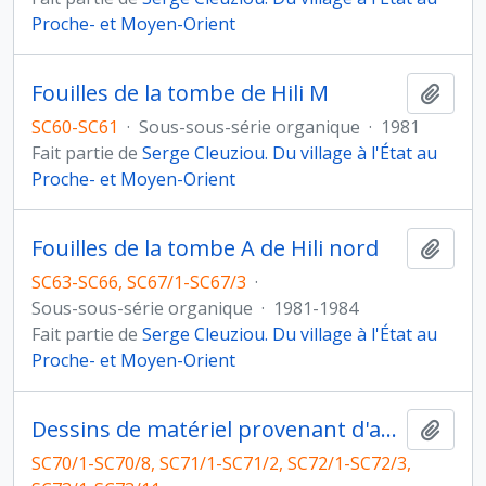
Proche- et Moyen-Orient
Fouilles de la tombe de Hili M
Ajout
SC60-SC61
·
Sous-sous-série organique
·
1981
Fait partie de
Serge Cleuziou. Du village à l'État au
Proche- et Moyen-Orient
Fouilles de la tombe A de Hili nord
Ajout
SC63-SC66, SC67/1-SC67/3
·
Sous-sous-série organique
·
1981-1984
Fait partie de
Serge Cleuziou. Du village à l'État au
Proche- et Moyen-Orient
Dessins de matériel provenant d'autres sites des Emirats d'Abou Dhabi et de Sharjah
Ajout
SC70/1-SC70/8, SC71/1-SC71/2, SC72/1-SC72/3,