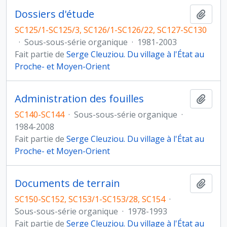
Dossiers d'étude
Ajout
SC125/1-SC125/3, SC126/1-SC126/22, SC127-SC130
·
Sous-sous-série organique
·
1981-2003
Fait partie de
Serge Cleuziou. Du village à l'État au
Proche- et Moyen-Orient
Administration des fouilles
Ajout
SC140-SC144
·
Sous-sous-série organique
·
1984-2008
Fait partie de
Serge Cleuziou. Du village à l'État au
Proche- et Moyen-Orient
Documents de terrain
Ajout
SC150-SC152, SC153/1-SC153/28, SC154
·
Sous-sous-série organique
·
1978-1993
Fait partie de
Serge Cleuziou. Du village à l'État au