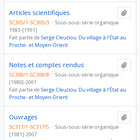
Articles scientifiques
Ajout
SC305/1-SC305/3
·
Sous-sous-série organique
·
1983-[1991]
Fait partie de
Serge Cleuziou. Du village à l'État au
Proche- et Moyen-Orient
Notes et comptes rendus
Ajout
SC306/1-SC306/8
·
Sous-sous-série organique
·
(1980]-2001
Fait partie de
Serge Cleuziou. Du village à l'État au
Proche- et Moyen-Orient
Ouvrages
Ajout
SC317/1-SC317/5
·
Sous-sous-série organique
·
[1981]-2007