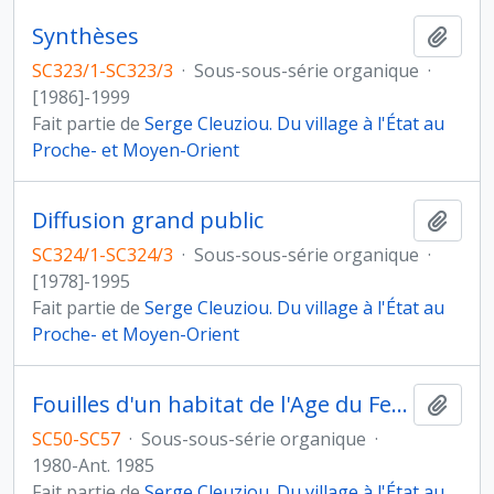
Synthèses
Ajout
SC323/1-SC323/3
·
Sous-sous-série organique
·
[1986]-1999
Fait partie de
Serge Cleuziou. Du village à l'État au
Proche- et Moyen-Orient
Diffusion grand public
Ajout
SC324/1-SC324/3
·
Sous-sous-série organique
·
[1978]-1995
Fait partie de
Serge Cleuziou. Du village à l'État au
Proche- et Moyen-Orient
Fouilles d'un habitat de l'Age du Fer à Rumeilah
Ajout
SC50-SC57
·
Sous-sous-série organique
·
1980-Ant. 1985
Fait partie de
Serge Cleuziou. Du village à l'État au