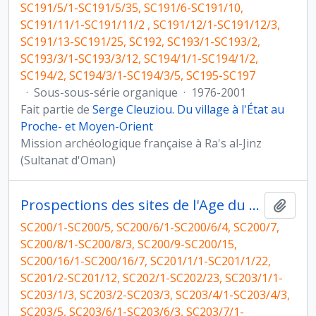
SC191/5/1-SC191/5/35, SC191/6-SC191/10,
SC191/11/1-SC191/11/2 , SC191/12/1-SC191/12/3,
SC191/13-SC191/25, SC192, SC193/1-SC193/2,
SC193/3/1-SC193/3/12, SC194/1/1-SC194/1/2,
SC194/2, SC194/3/1-SC194/3/5, SC195-SC197
·
Sous-sous-série organique
·
1976-2001
Fait partie de
Serge Cleuziou. Du village à l'État au
Proche- et Moyen-Orient
Mission archéologique française à Ra's al-Jinz
(Sultanat d'Oman)
Prospections des sites de l'Age du Bronze au Yémen
Ajout
SC200/1-SC200/5, SC200/6/1-SC200/6/4, SC200/7,
SC200/8/1-SC200/8/3, SC200/9-SC200/15,
SC200/16/1-SC200/16/7, SC201/1/1-SC201/1/22,
SC201/2-SC201/12, SC202/1-SC202/23, SC203/1/1-
SC203/1/3, SC203/2-SC203/3, SC203/4/1-SC203/4/3,
SC203/5, SC203/6/1-SC203/6/3, SC203/7/1-