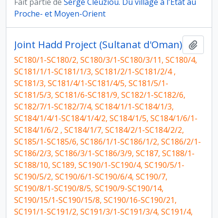
Fait partie de
Serge Cleuziou. Du village à l'État au
Proche- et Moyen-Orient
Joint Hadd Project (Sultanat d'Oman)
Ajout
SC180/1-SC180/2, SC180/3/1-SC180/3/11, SC180/4,
SC181/1/1-SC181/1/3, SC181/2/1-SC181/2/4 ,
SC181/3, SC181/4/1-SC181/4/5, SC181/5/1-
SC181/5/3, SC181/6-SC181/9, SC182/1-SC182/6,
SC182/7/1-SC182/7/4, SC184/1/1-SC184/1/3,
SC184/1/4/1-SC184/1/4/2, SC184/1/5, SC184/1/6/1-
SC184/1/6/2 , SC184/1/7, SC184/2/1-SC184/2/2,
SC185/1-SC185/6, SC186/1/1-SC186/1/2, SC186/2/1-
SC186/2/3, SC186/3/1-SC186/3/9, SC187, SC188/1-
SC188/10, SC189, SC190/1-SC190/4, SC190/5/1-
SC190/5/2, SC190/6/1-SC190/6/4, SC190/7,
SC190/8/1-SC190/8/5, SC190/9-SC190/14,
SC190/15/1-SC190/15/8, SC190/16-SC190/21,
SC191/1-SC191/2, SC191/3/1-SC191/3/4, SC191/4,