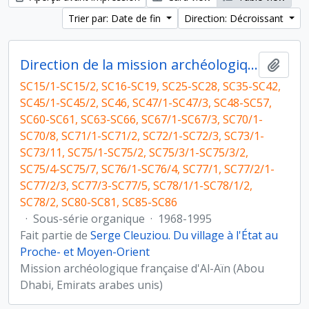
Trier par: Date de fin
Direction: Décroissant
Direction de la mission archéologique française d'Al Ain (Abou Dhabi, Emirats arabes unis) et travaux postérieurs
Ajout
SC15/1-SC15/2, SC16-SC19, SC25-SC28, SC35-SC42,
SC45/1-SC45/2, SC46, SC47/1-SC47/3, SC48-SC57,
SC60-SC61, SC63-SC66, SC67/1-SC67/3, SC70/1-
SC70/8, SC71/1-SC71/2, SC72/1-SC72/3, SC73/1-
SC73/11, SC75/1-SC75/2, SC75/3/1-SC75/3/2,
SC75/4-SC75/7, SC76/1-SC76/4, SC77/1, SC77/2/1-
SC77/2/3, SC77/3-SC77/5, SC78/1/1-SC78/1/2,
SC78/2, SC80-SC81, SC85-SC86
·
Sous-série organique
·
1968-1995
Fait partie de
Serge Cleuziou. Du village à l'État au
Proche- et Moyen-Orient
Mission archéologique française d'Al-Aïn (Abou
Dhabi, Emirats arabes unis)