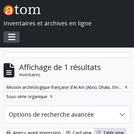
Skip to main content
Inventaires et archives en ligne
Toggle navigation
Affichage de 1 résultats
Inventaires
Remove filter:
Mission archéologique française d'Al-Aïn (Abou Dhabi, Emirats arabes unis)
Remove filter:
Sous-série organique
Options de recherche avancée
Aperçu avant impression
Card view
Table view