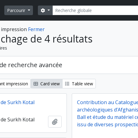
Rechercher
Search options
Parcourir
 impression
Fermer
ichage de 4 résultats
ires
de recherche avancée
nt impression
Card view
Table view
de Surkh Kotal
Contribution au Catalogue
archéologiques d’Afghanis
Ball et étude du matériel 
de Surkh Kotal
Ajouter au presse-papier
issu de diverses prospect