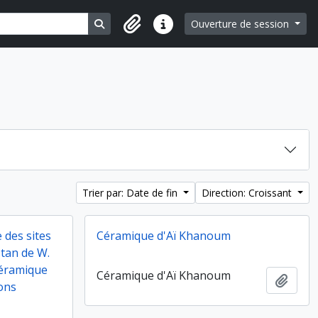
Search in browse page
Ouverture de session
Liens rapides
Trier par: Date de fin
Direction: Croissant
 des sites
Céramique d'Aï Khanoum
tan de W.
céramique
Céramique d'Aï Khanoum
Ajout
ions