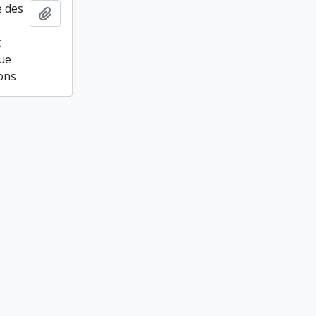
e des
Ajouter au presse-papier
t
que
ions