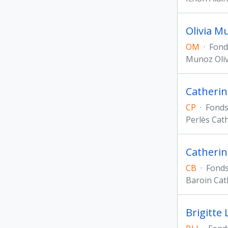
Olivia M
OM
·
Fond
Munoz Oliv
Catherin
CP
·
Fond
Perlès Cat
Catherin
CB
·
Fond
Baroin Cat
Brigitte 