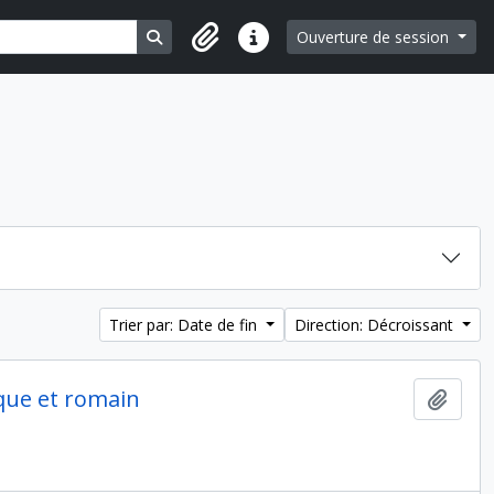
Search in browse page
Ouverture de session
Liens rapides
Trier par: Date de fin
Direction: Décroissant
que et romain
Ajout