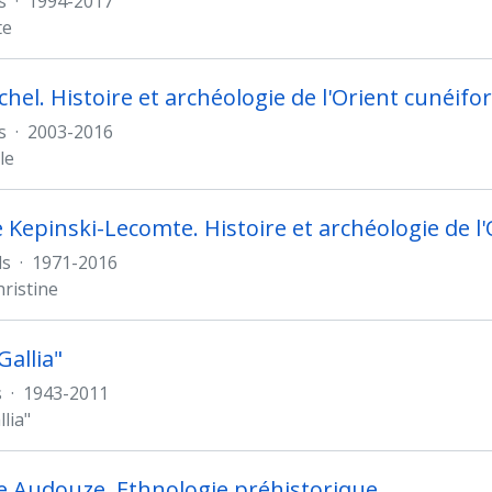
s
·
1994-2017
te
chel. Histoire et archéologie de l'Orient cunéif
s
·
2003-2016
le
e Kepinski-Lecomte. Histoire et archéologie de l
ds
·
1971-2016
hristine
Gallia"
s
·
1943-2011
lia"
e Audouze. Ethnologie préhistorique