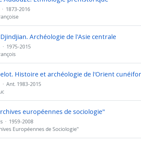
·
1873-2016
rançoise
Djindjian. Archéologie de l'Asie centrale
s
·
1975-2015
rançois
elot. Histoire et archéologie de l'Orient cunéif
s
·
Ant. 1983-2015
uc
rchives européennes de sociologie"
s
·
1959-2008
hives Européennes de Sociologie"