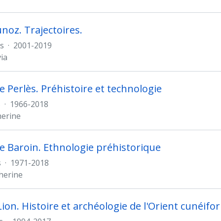
unoz. Trajectoires.
s
·
2001-2019
ia
e Perlès. Préhistoire et technologie
s
·
1966-2018
herine
e Baroin. Ethnologie préhistorique
s
·
1971-2018
herine
Lion. Histoire et archéologie de l'Orient cunéif