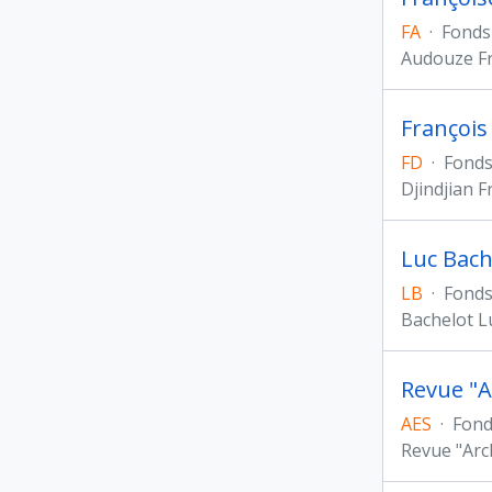
FA
·
Fonds
Audouze F
François 
FD
·
Fond
Djindjian F
Luc Bach
LB
·
Fond
Bachelot L
Revue "A
AES
·
Fond
Revue "Arc