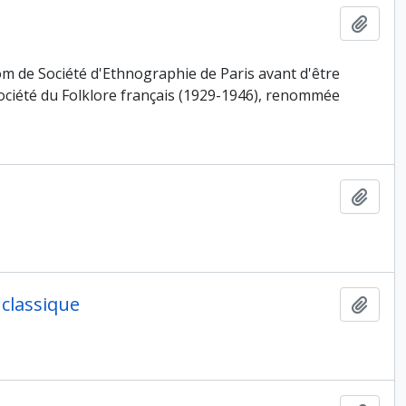
Ajout
om de Société d'Ethnographie de Paris avant d'être
Société du Folklore français (1929-1946), renommée
Ajout
classique
Ajout