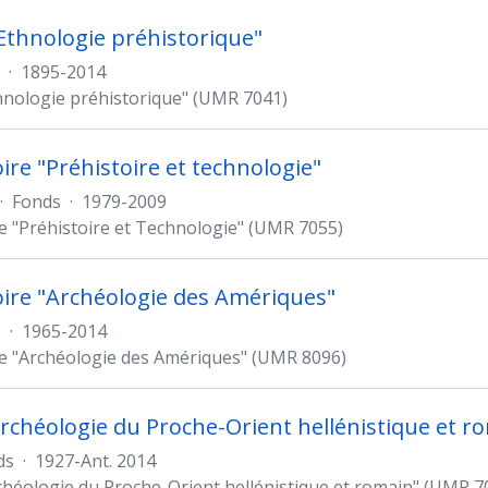
Ethnologie préhistorique"
·
1895-2014
hnologie préhistorique" (UMR 7041)
ire "Préhistoire et technologie"
·
Fonds
·
1979-2009
e "Préhistoire et Technologie" (UMR 7055)
ire "Archéologie des Amériques"
s
·
1965-2014
e "Archéologie des Amériques" (UMR 8096)
rchéologie du Proche-Orient hellénistique et r
ds
·
1927-Ant. 2014
chéologie du Proche-Orient hellénistique et romain" (UMR 7