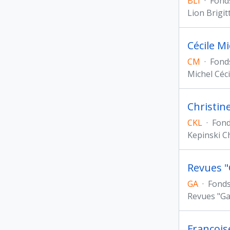
BLI
·
Fond
Lion Brigit
Cécile Mi
CM
·
Fond
Michel Céci
Christin
CKL
·
Fon
Kepinski C
Revues "
GA
·
Fond
Revues "Gal
François