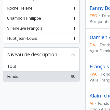
, 1 résultats
Fanny Bo
Roche Hélène
1
, 1 résultats
FBO
·
Fon
Chambon Philippe
1
, 1 résultats
Bocquenti
Villeneuve François
1
, 1 résultats
Damien A
Huot Jean-Louis
1
, 1 résultats
DA
·
Fond
Agut Dami
Niveau de description
François
Tout
FVA
·
Fond
Fonds
90
, 90 résultats
Valla Franç
Alain Ic
AI
·
Fonds
Ichon Alain