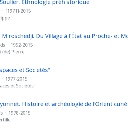
 Soulier. Ethnologie préhistorique
·
[1971]-2015
lippe
e Miroschedji. Du Village à l'État au Proche- et 
ds
·
1952-2015
 (de) Pierre
spaces et Sociétés"
·
1977-2015
aces et Sociétés"
 Lyonnet. Histoire et archéologie de l'Orient cun
ds
·
1978-2015
tille