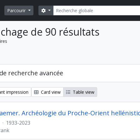
Rechercher
Search options
Parcourir
ichage de 90 résultats
ires
de recherche avancée
nt impression
Card view
Table view
aemer. Archéologie du Proche-Orient hellénisti
·
1933-2023
rank