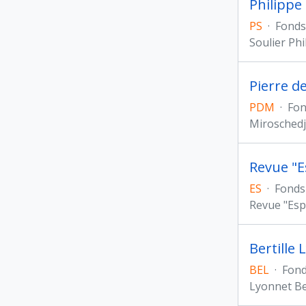
Philippe
PS
·
Fonds
Soulier Phi
Pierre d
PDM
·
Fon
Miroschedji
Revue "E
ES
·
Fonds
Revue "Esp
Bertille
BEL
·
Fon
Lyonnet Ber