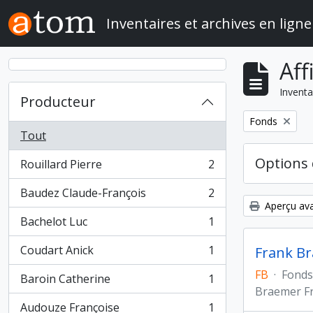
Skip to main content
Inventaires et archives en ligne
Aff
Inventa
Producteur
Remove filter:
Fonds
Tout
Options 
Rouillard Pierre
2
, 2 résultats
Baudez Claude-François
2
, 2 résultats
Aperçu ava
Bachelot Luc
1
, 1 résultats
Coudart Anick
1
Frank Br
, 1 résultats
FB
·
Fonds
Baroin Catherine
1
, 1 résultats
Braemer F
Audouze Françoise
1