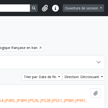
Search in browse page
Ouverture de session
Liens rapides
ogique française en Iran
Trier par: Date de fin
Direction: Décroissant
Ajout
54-JP495, JP499-JP526, JP528-JP551, JP985-JP991,