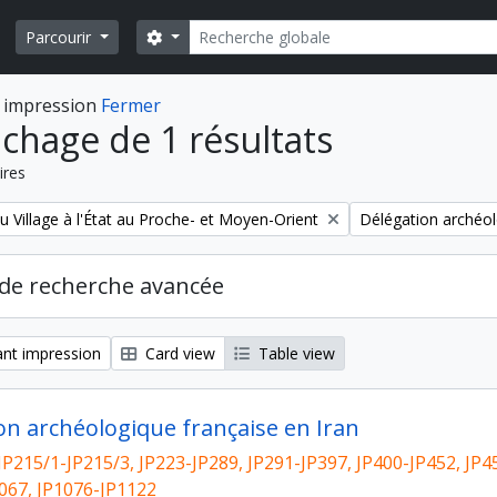
Rechercher
Search options
Parcourir
 impression
Fermer
ichage de 1 résultats
ires
Remove filter:
u Village à l'État au Proche- et Moyen-Orient
Délégation archéol
de recherche avancée
nt impression
Card view
Table view
on archéologique française en Iran
JP215/1-JP215/3, JP223-JP289, JP291-JP397, JP400-JP452, JP4
067, JP1076-JP1122