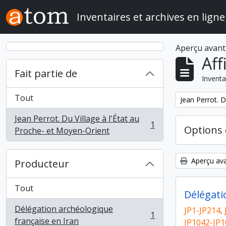
Skip to main content
Inventaires et archives en ligne
Aperçu avant
Aff
Fait partie de
Inventa
Tout
Remove filter:
Jean Perrot. D
Jean Perrot. Du Village à l'État au
1
Options 
, 1 résultats
Proche- et Moyen-Orient
Aperçu ava
Producteur
Tout
Délégati
Délégation archéologique
JP1-JP214, 
1
, 1 résultats
française en Iran
JP1042-JP1