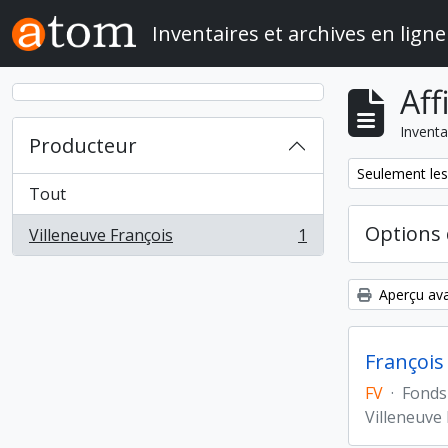
Skip to main content
Inventaires et archives en ligne
Aff
Inventa
Producteur
Remove filter:
Seulement les
Tout
Options 
Villeneuve François
1
, 1 résultats
Aperçu ava
François
FV
·
Fonds
Villeneuve