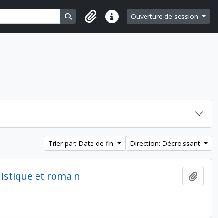
Search in browse page
Ouverture de session
Liens rapides
Trier par: Date de fin
Direction: Décroissant
nistique et romain
Ajout