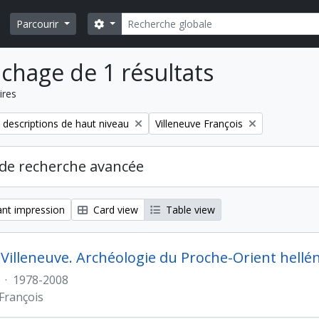
Rechercher
Search options
Parcourir
ichage de 1 résultats
ires
Remove filter:
 descriptions de haut niveau
Villeneuve François
de recherche avancée
nt impression
Card view
Table view
 Villeneuve. Archéologie du Proche-Orient hellé
·
1978-2008
 François