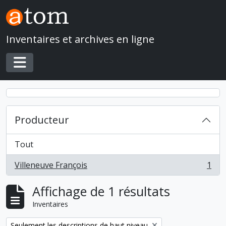
Skip to main content
Inventaires et archives en ligne
Toggle navigation
Producteur
Tout
Villeneuve François
1
, 1 résultats
Affichage de 1 résultats
Inventaires
Remove filter:
Seulement les descriptions de haut niveau