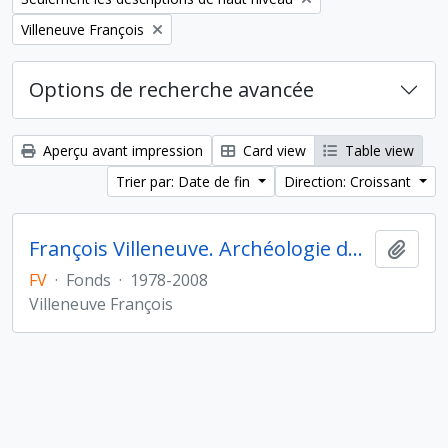
Remove filter:
Villeneuve François
Options de recherche avancée
Aperçu avant impression
Card view
Table view
Trier par: Date de fin
Direction: Croissant
François Villeneuve. Archéologie du Proche-Orient hellénistique et romain
Ajout
FV
·
Fonds
·
1978-2008
Villeneuve François