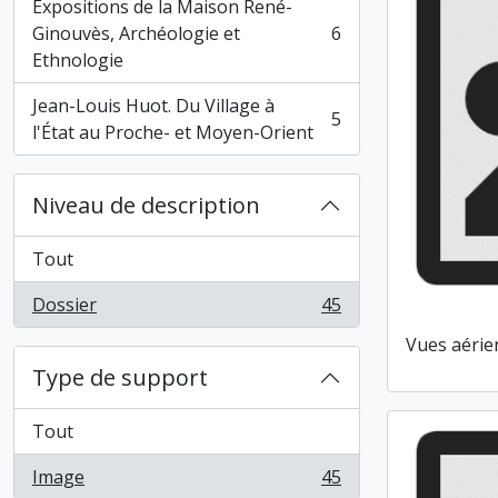
Expositions de la Maison René-
Ginouvès, Archéologie et
6
, 6 résultats
Ethnologie
Jean-Louis Huot. Du Village à
5
, 5 résultats
l'État au Proche- et Moyen-Orient
Niveau de description
Tout
Dossier
45
, 45 résultats
Vues aérie
Type de support
Tout
Image
45
, 45 résultats