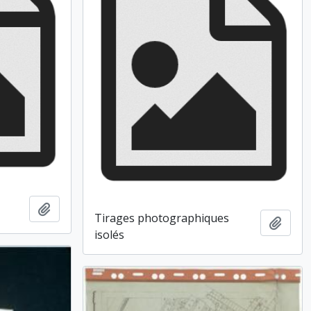
Ajouter au presse-papier
Tirages photographiques
Ajout
isolés