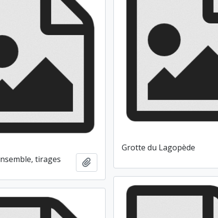
Grotte du Lagopède
ensemble, tirages
Ajouter au presse-papier