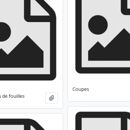
Coupes
 de fouilles
Ajouter au presse-papier