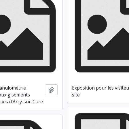
ranulométrie
Exposition pour les visite
Ajouter au presse-papier
aux gisements
site
ques d’Arcy-sur-Cure