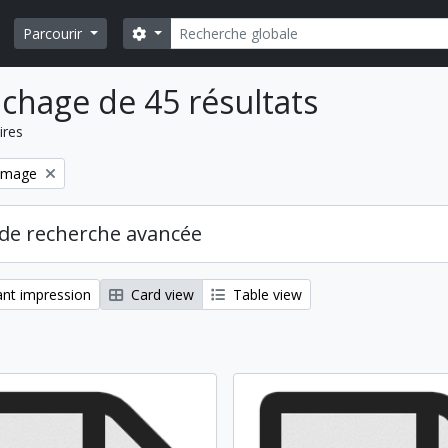
Rechercher
Search options
Parcourir
ichage de 45 résultats
ires
Remove filter:
Image
de recherche avancée
nt impression
Card view
Table view