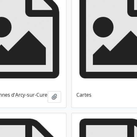
nnes d'Arcy-sur-Cure
Cartes
Ajouter au presse-papier