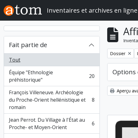
Skip to main content
Inventaires et archives en ligne
Aff
Inventa
Fait partie de
Remove filter:
Dossier
Tout
Options 
Équipe "Ethnologie
20
, 20 résultats
préhistorique"
Aperçu ava
François Villeneuve. Archéologie
du Proche-Orient hellénistique et
8
, 8 résultats
romain
Jean Perrot. Du Village à l'État au
6
, 6 résultats
Proche- et Moyen-Orient