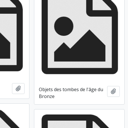
Ajouter au presse-papier
Objets des tombes de l'âge du
Ajout
Bronze