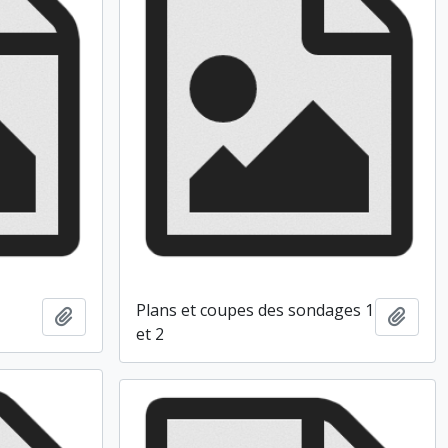
Plans et coupes des sondages 1
Ajouter au presse-papier
Ajout
et 2