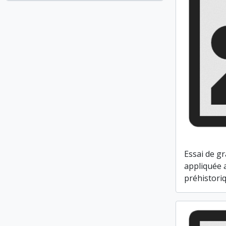
Essai de g
appliquée 
préhistori