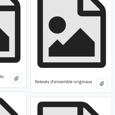
és
Ajouter au presse-papier
Relevés d'ensemble originaux
Ajout