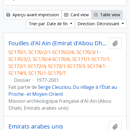
Aperçu avant impression
Card view
Table view
Trier par: Date de fin
Direction: Décroissant
Fouilles d'Al Ain (Emirat d'Abou Dhabi) et photographies post-fouilles
Ajout
SC170/1, SC170/2/1-SC170/2/6, SC170/3/1-
SC170/3/2, SC170/4-SC170/6, SC171/1-SC171/1,
SC172/1-SC172/4, SC173/1-SC173/3, SC174/1-
SC174/9, SC175/1-SC175/7
·
Dossier
·
1977-2001
Fait partie de
Serge Cleuziou. Du village à l'État au
Proche- et Moyen-Orient
Mission archéologique française d'Al-Aïn (Abou
Dhabi, Emirats arabes unis)
Emirats arabes unis
Ajout