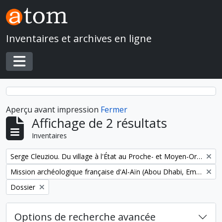
Skip to main content
Inventaires et archives en ligne
Toggle navigation
Aperçu avant impression
Fermer
Affichage de 2 résultats
Inventaires
Remove filter:
Serge Cleuziou. Du village à l'État au Proche- et Moyen-Orient
Remove filter:
Mission archéologique française d'Al-Aïn (Abou Dhabi, Emirats arabes unis)
Remove filter:
Dossier
Options de recherche avancée