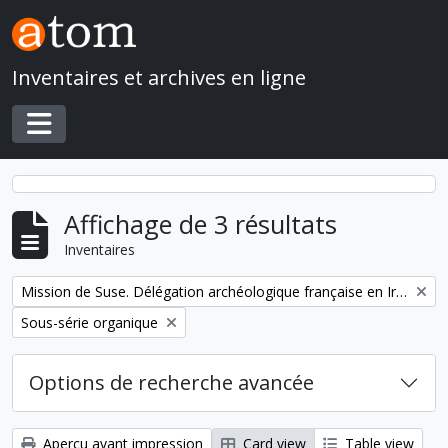
Skip to main content
Inventaires et archives en ligne
Toggle navigation
Affichage de 3 résultats
Inventaires
Remove filter:
Mission de Suse. Délégation archéologique française en Iran
Remove filter:
Sous-série organique
Options de recherche avancée
Aperçu avant impression
Card view
Table view