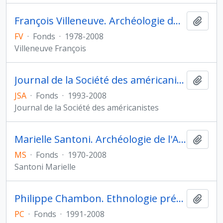
François Villeneuve. Archéologie du Proche-Orient hellénistique et romain
Ajout
FV
·
Fonds
·
1978-2008
Villeneuve François
Journal de la Société des américanistes
Ajout
JSA
·
Fonds
·
1993-2008
Journal de la Société des américanistes
Marielle Santoni. Archéologie de l'Asie centrale
Ajout
MS
·
Fonds
·
1970-2008
Santoni Marielle
Philippe Chambon. Ethnologie préhistorique
Ajout
PC
·
Fonds
·
1991-2008