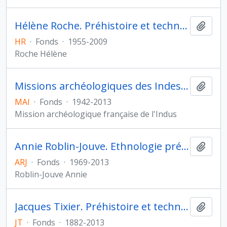
Hélène Roche. Préhistoire et technologie
Ajout
HR
·
Fonds
·
1955-2009
Roche Hélène
Missions archéologiques des Indes et de l'Indus
Ajout
MAI
·
Fonds
·
1942-2013
Mission archéologique française de l'Indus
Annie Roblin-Jouve. Ethnologie préhistorique
Ajout
ARJ
·
Fonds
·
1969-2013
Roblin-Jouve Annie
Jacques Tixier. Préhistoire et technologie
Ajout
JT
·
Fonds
·
1882-2013