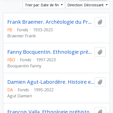
Trier par: Date de fin
Direction: Décroissant
Frank Braemer. Archéologie du Proche-Orient hellénistique et romain
Ajout
FB
·
Fonds
·
1933-2023
Braemer Frank
Fanny Bocquentin. Ethnologie préhistorique
Ajout
FBO
·
Fonds
·
1997-2023
Bocquentin Fanny
Damien Agut-Labordère. Histoire et archéologie de l'Orient cunéiforme
Ajout
DA
·
Fonds
·
1995-2022
Agut Damien
François Valla. Ethnologie préhistorique
Ajout