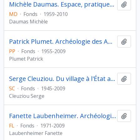
Michèle Daumas. Espace, pratiques sociales et images dans les mondes grec et romain
Ajout
MD
·
Fonds
·
1959-2010
Daumas Michèle
Patrick Plumet. Archéologie des Amériques
Ajout
PP
·
Fonds
·
1955-2009
Plumet Patrick
Serge Cleuziou. Du village à l'État au Proche- et Moyen-Orient
Ajout
SC
·
Fonds
·
1945-2009
Cleuziou Serge
Fanette Laubenheimer. Archéologie de la Gaule
Ajout
FL
·
Fonds
·
1971-2009
Laubenheimer Fanette