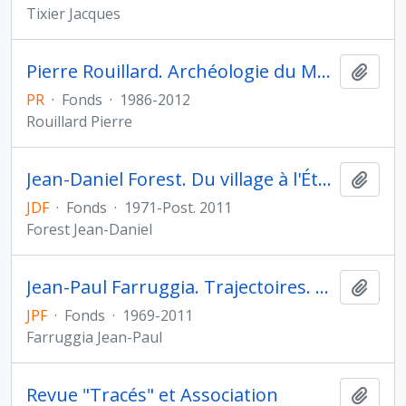
Tixier Jacques
Pierre Rouillard. Archéologie du Monde grec archaïque et classique
Ajout
PR
·
Fonds
·
1986-2012
Rouillard Pierre
Jean-Daniel Forest. Du village à l'État au Proche- et Moyen-Orient
Ajout
JDF
·
Fonds
·
1971-Post. 2011
Forest Jean-Daniel
Jean-Paul Farruggia. Trajectoires. De la sédentarisation à l'État
Ajout
JPF
·
Fonds
·
1969-2011
Farruggia Jean-Paul
Revue "Tracés" et Association
Ajout