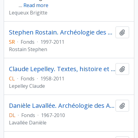
…
Read more
Lequeux Brigitte
Stephen Rostain. Archéologie des Amériques
Ajout
SR
·
Fonds
·
1997-2011
Rostain Stephen
Claude Lepelley. Textes, histoire et monuments de l'Antiquité au Moyen Âge
Ajout
CL
·
Fonds
·
1958-2011
Lepelley Claude
Danièle Lavallée. Archéologie des Amériques
Ajout
DL
·
Fonds
·
1967-2010
Lavallée Danièle