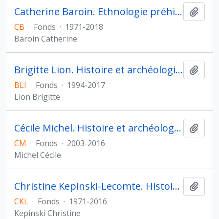
Catherine Baroin. Ethnologie préhistorique
Ajout
CB
·
Fonds
·
1971-2018
Baroin Catherine
Brigitte Lion. Histoire et archéologie de l'Orient cunéiforme
Ajout
BLI
·
Fonds
·
1994-2017
Lion Brigitte
Cécile Michel. Histoire et archéologie de l'Orient cunéiforme
Ajout
CM
·
Fonds
·
2003-2016
Michel Cécile
Christine Kepinski-Lecomte. Histoire et archéologie de l'Orient cunéiforme
Ajout
CKL
·
Fonds
·
1971-2016
Kepinski Christine