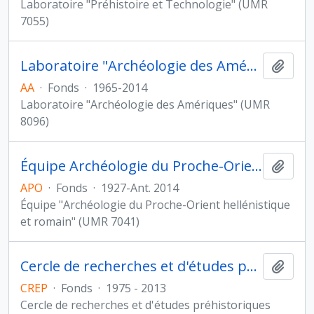
Laboratoire "Préhistoire et Technologie" (UMR
7055)
Laboratoire "Archéologie des Amériques"
Ajout
AA
·
Fonds
·
1965-2014
Laboratoire "Archéologie des Amériques" (UMR
8096)
Équipe Archéologie du Proche-Orient hellénistique et romain
Ajout
APO
·
Fonds
·
1927-Ant. 2014
Équipe "Archéologie du Proche-Orient hellénistique
et romain" (UMR 7041)
Cercle de recherches et d'études préhistoriques
Ajout
CREP
·
Fonds
·
1975 - 2013
Cercle de recherches et d'études préhistoriques