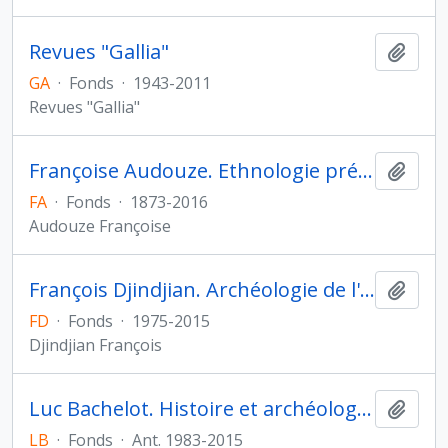
Revues "Gallia"
Ajout
GA
·
Fonds
·
1943-2011
Revues "Gallia"
Françoise Audouze. Ethnologie préhistorique
Ajout
FA
·
Fonds
·
1873-2016
Audouze Françoise
François Djindjian. Archéologie de l'Asie centrale
Ajout
FD
·
Fonds
·
1975-2015
Djindjian François
Luc Bachelot. Histoire et archéologie de l'Orient cunéiforme
Ajout
LB
·
Fonds
·
Ant. 1983-2015