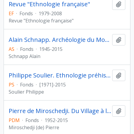
Revue "Ethnologie française"
Ajout
EF
·
Fonds
·
1979-2008
Revue "Ethnologie française"
Alain Schnapp. Archéologie du Monde grec archaïque et classique
Ajout
AS
·
Fonds
·
1945-2015
Schnapp Alain
Philippe Soulier. Ethnologie préhistorique
Ajout
PS
·
Fonds
·
[1971]-2015
Soulier Philippe
Pierre de Miroschedji. Du Village à l'État au Proche- et Moyen-Orient
Ajout
PDM
·
Fonds
·
1952-2015
Miroschedji (de) Pierre