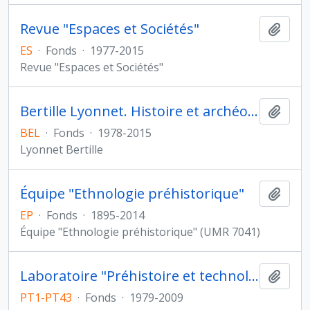
Revue "Espaces et Sociétés"
Ajout
ES
·
Fonds
·
1977-2015
Revue "Espaces et Sociétés"
Bertille Lyonnet. Histoire et archéologie de l'Orient cunéiforme
Ajout
BEL
·
Fonds
·
1978-2015
Lyonnet Bertille
Équipe "Ethnologie préhistorique"
Ajout
EP
·
Fonds
·
1895-2014
Équipe "Ethnologie préhistorique" (UMR 7041)
Laboratoire "Préhistoire et technologie"
Ajout
PT1-PT43
·
Fonds
·
1979-2009