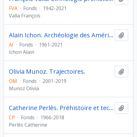
FVA
·
Fonds
·
1942-2021
Valla François
Alain Ichon. Archéologie des Amériques
Ajout
AI
·
Fonds
·
1961-2021
Ichon Alain
Olivia Munoz. Trajectoires.
Ajout
OM
·
Fonds
·
2001-2019
Munoz Olivia
Catherine Perlès. Préhistoire et technologie
Ajout
CP
·
Fonds
·
1966-2018
Perlès Catherine