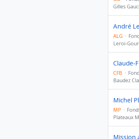
Gilles Gau
André Le
ALG
·
Fon
Leroi-Gou
Claude-F
CFB
·
Fon
Baudez Cla
Michel Pl
MP
·
Fond
Plateaux M
Mission 