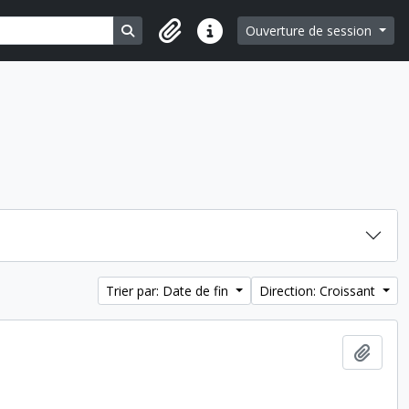
Search in browse page
Ouverture de session
Liens rapides
Trier par: Date de fin
Direction: Croissant
Ajout