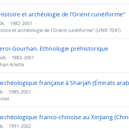
Histoire et archéologie de l'Orient cunéiforme"
ds
·
1982-2001
stoire et archéologie de l'Orient cunéiforme" (UMR 7041)
Leroi-Gourhan. Ethnologie préhistorique
nds
·
1883-2001
han Arlette
archéologique française à Sharjah (Émirats arab
ds
·
1985-2001
chel
archéologique franco-chinoise au Xinjiang (Chin
ds
·
1991-2002