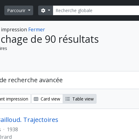
Rechercher
Search options
Parcourir
 impression
Fermer
ichage de 90 résultats
ires
de recherche avancée
nt impression
Card view
Table view
ailloud. Trajectoires
s
·
1938
Gérard