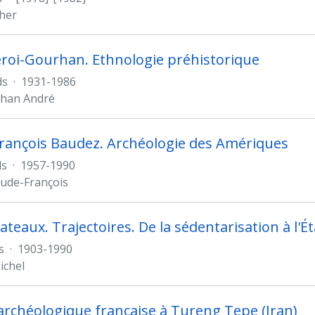
cher
roi-Gourhan. Ethnologie préhistorique
ds
·
1931-1986
rhan André
rançois Baudez. Archéologie des Amériques
ds
·
1957-1990
ude-François
ateaux. Trajectoires. De la sédentarisation à l'Ét
s
·
1903-1990
ichel
archéologique française à Tureng Tepe (Iran)