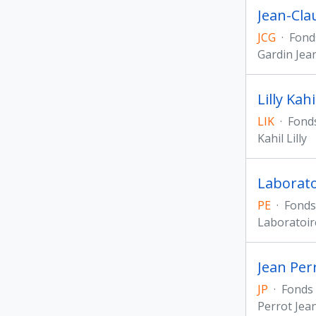
Jean-Cla
JCG
·
Fond
Gardin Jea
Lilly Ka
LIK
·
Fond
Kahil Lilly
Laboratoi
PE
·
Fonds
Laboratoire
Jean Per
JP
·
Fonds
Perrot Jea