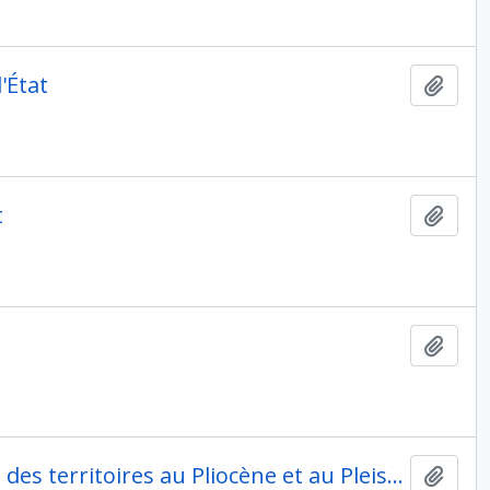
'État
Ajout
t
Ajout
Ajout
Eva David. Anthropologie des techniques, des espaces et des territoires au Pliocène et au Pleistocène
Ajout