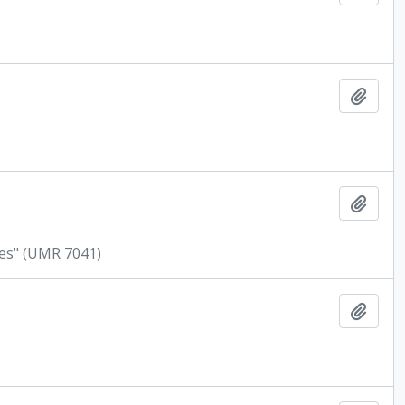
Ajout
Ajout
ues" (UMR 7041)
Ajout