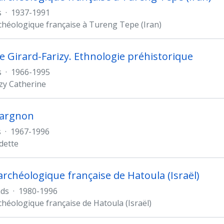
s
·
1937-1991
chéologique française à Tureng Tepe (Iran)
e Girard-Farizy. Ethnologie préhistorique
s
·
1966-1995
izy Catherine
Sargnon
s
·
1967-1996
dette
archéologique française de Hatoula (Israël)
ds
·
1980-1996
chéologique française de Hatoula (Israël)