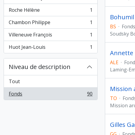
, 1 résultats
Roche Hélène
1
, 1 résultats
Bohumil 
Chambon Philippe
1
, 1 résultats
BS
·
Fond
Soudsky B
Villeneuve François
1
, 1 résultats
Huot Jean-Louis
1
, 1 résultats
Annette 
ALE
·
Fond
Niveau de description
Laming-Em
Tout
Mission 
Fonds
90
, 90 résultats
TO
·
Fond
Mission ar
Gilles G
GG
·
Fond