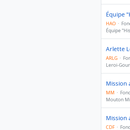
Équipe "
HAO
·
Fon
Équipe "Hi
Arlette 
ARLG
·
Fo
Leroi-Gour
Mission 
MM
·
Fon
Mouton Mi
Mission 
CDF
·
Fon