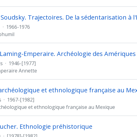
Soudsky. Trajectoires. De la sédentarisation à l'
s
·
1966-1976
ohumil
Laming-Emperaire. Archéologie des Amériques
s
·
1946-[1977]
peraire Annette
archéologique et ethnologique française au Me
s
·
1967-[1982]
chéologique et ethnologique française au Mexique
aucher. Ethnologie préhistorique
s
·
[1978]-[1982]