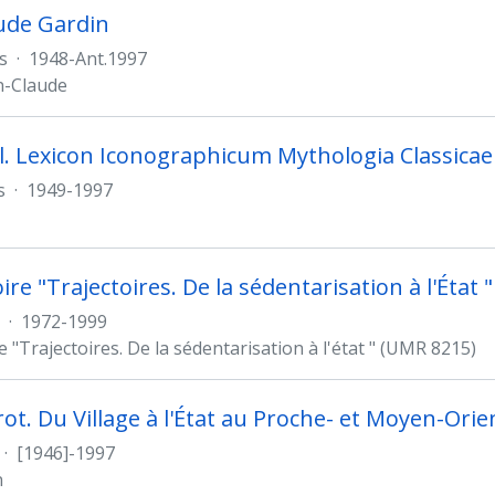
ude Gardin
s
·
1948-Ant.1997
n-Claude
hil. Lexicon Iconographicum Mythologia Classicae
s
·
1949-1997
re "Trajectoires. De la sédentarisation à l'État "
·
1972-1999
 "Trajectoires. De la sédentarisation à l'état " (UMR 8215)
rot. Du Village à l'État au Proche- et Moyen-Orie
·
[1946]-1997
n