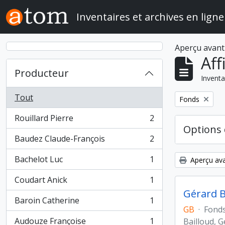
Skip to main content
Inventaires et archives en ligne
Aperçu avant
Aff
Producteur
Inventa
Tout
Remove filter:
Fonds
Rouillard Pierre
2
, 2 résultats
Options 
Baudez Claude-François
2
, 2 résultats
Bachelot Luc
1
Aperçu ava
, 1 résultats
Coudart Anick
1
, 1 résultats
Gérard B
Baroin Catherine
1
, 1 résultats
GB
·
Fond
Audouze Françoise
1
Bailloud, 