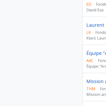
ED
·
Fond
David Eva
Laurent K
LK
·
Fonds
Klaric Laur
Équipe "
AAC
·
Fon
Équipe "Ar
Mission 
THM
·
Fo
Mission ar