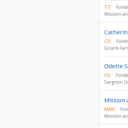
TT
·
Fond
Mission ar
Catherin
CD
·
Fond
Girard-Far
Odette 
OS
·
Fond
Sargnon O
Mission 
MAH
·
Fon
Mission ar