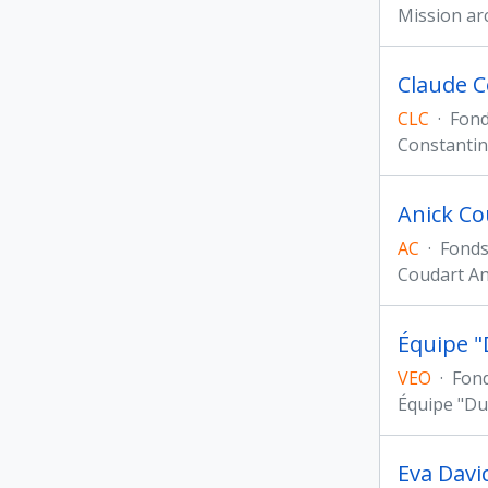
Mission ar
Claude Co
CLC
·
Fon
Constantin
Anick Cou
AC
·
Fond
Coudart An
Équipe "
VEO
·
Fon
Équipe "Du