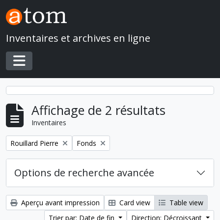
Skip to main content
Inventaires et archives en ligne
Toggle navigation
Affichage de 2 résultats
Inventaires
Remove filter:
Remove filter:
Rouillard Pierre
Fonds
Options de recherche avancée
Aperçu avant impression
Card view
Table view
Trier par: Date de fin
Direction: Décroissant