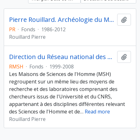
Pierre Rouillard. Archéologie du Monde grec archaïque et classique
Ajout
PR
·
Fonds
·
1986-2012
Rouillard Pierre
Direction du Réseau national des Maisons des sciences de l'Homme
Ajout
RMSH
·
Fonds
·
1999-2008
Les Maisons de Sciences de l'Homme (MSH)
regroupent sur un même lieu des moyens de
recherche et des laboratoires comprenant des
chercheurs issus de l'Université et du CNRS,
appartenant à des disciplines différentes relevant
des Sciences de l'Homme et de
…
Read more
Rouillard Pierre