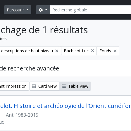
Rechercher
Search options
Parcourir
ichage de 1 résultats
ires
Remove filter:
Remove filter:
 descriptions de haut niveau
Bachelot Luc
Fonds
de recherche avancée
nt impression
Card view
Table view
elot. Histoire et archéologie de l'Orient cunéif
s
·
Ant. 1983-2015
uc