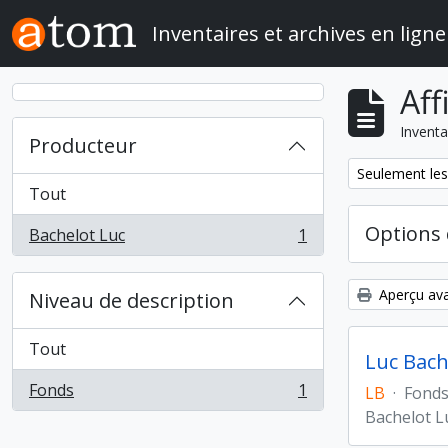
Skip to main content
Inventaires et archives en ligne
Aff
Inventa
Producteur
Remove filter:
Seulement les
Tout
Options 
Bachelot Luc
1
, 1 résultats
Aperçu ava
Niveau de description
Tout
Luc Bach
Fonds
1
LB
·
Fond
, 1 résultats
Bachelot L