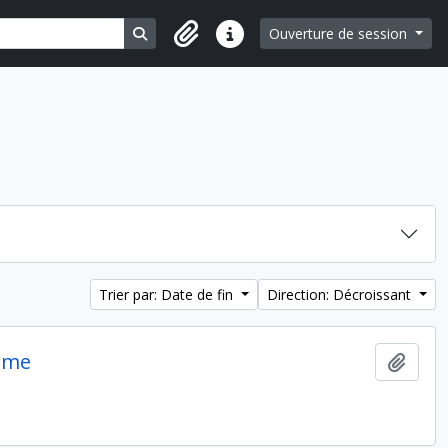
Search in browse page
Ouverture de session
Liens rapides
Trier par: Date de fin
Direction: Décroissant
orme
Ajout