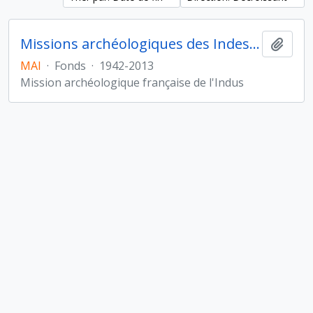
Missions archéologiques des Indes et de l'Indus
Ajout
MAI
·
Fonds
·
1942-2013
Mission archéologique française de l'Indus