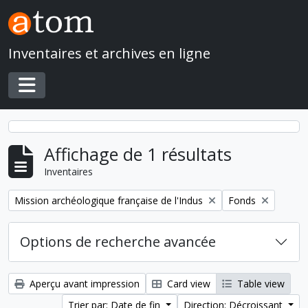
Skip to main content
Inventaires et archives en ligne
Toggle navigation
Affichage de 1 résultats
Inventaires
Remove filter:
Remove filter:
Mission archéologique française de l'Indus
Fonds
Options de recherche avancée
Aperçu avant impression
Card view
Table view
Trier par: Date de fin
Direction: Décroissant