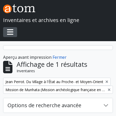
Skip to main content
Inventaires et archives en ligne
Toggle navigation
Aperçu avant impression
Fermer
Affichage de 1 résultats
Inventaires
Remove filter:
Jean Perrot. Du Village à l'État au Proche- et Moyen-Orient
Remove filter:
Mission de Munhata (Mission archéologique française en Israël)
Options de recherche avancée