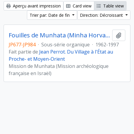
Aperçu avant impression
Card view
Table view
Trier par: Date de fin
Direction: Décroissant
Fouilles de Munhata (Minha Horvat) sous la direction de Jean Perrot
Ajout
JP677-JP984
·
Sous-série organique
·
1962-1997
Fait partie de
Jean Perrot. Du Village à l'État au
Proche- et Moyen-Orient
Mission de Munhata (Mission archéologique
française en Israël)