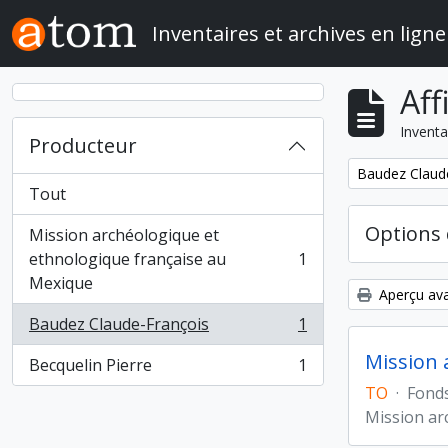
Skip to main content
Inventaires et archives en ligne
Aff
Inventa
Producteur
Remove filter:
Baudez Claud
Tout
Options 
Mission archéologique et
ethnologique française au
1
, 1 résultats
Mexique
Aperçu ava
Baudez Claude-François
1
, 1 résultats
Mission 
Becquelin Pierre
1
, 1 résultats
TO
·
Fond
Mission ar