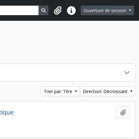
Search in browse page
Ouverture de session
Liens rapides
Trier par: Titre
Direction: Décroissant
xique
Ajout