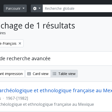
Rechercher
Search options
Parcourir
ichage de 1 résultats
ires
e-François
de recherche avancée
nt impression
Card view
Table view
archéologique et ethnologique française au Me
s
·
1967-[1982]
chéologique et ethnologique française au Mexique