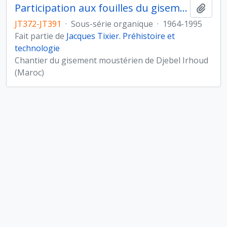
Participation aux fouilles du gisement de Djebel Irhoud (Maroc)
Ajout
JT372-JT391
·
Sous-série organique
·
1964-1995
Fait partie de
Jacques Tixier. Préhistoire et
technologie
Chantier du gisement moustérien de Djebel Irhoud
(Maroc)