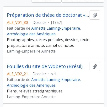
Préparation de thèse de doctorat « La signification de l’art rupestre paléolithique. Méthode et applications », sous la direction d’André Leroi-Gourhan, Faculté des lettres, université de Paris
Ajout
ALE_V01_80
·
Dossier
·
[1957]
Fait partie de
Annette Laming-Emperaire.
Archéologie des Amériques
Photographies, cartes postales, dessins, texte
préparatoire annoté, carnet de notes.
Laming-Emperaire Annette
Fouilles du site de Wobeto (Brésil)
Ajout
ALE_V02_21
·
Dossier
·
s.d.
Fait partie de
Annette Laming-Emperaire.
Archéologie des Amériques
Plans, relevés stratigraphiques.
Laming-Emperaire Annette