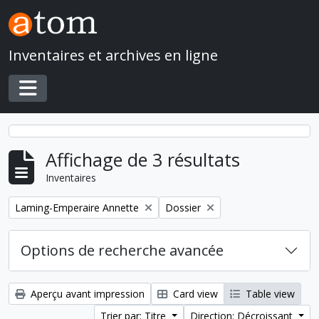
Skip to main content
Inventaires et archives en ligne
Toggle navigation
Affichage de 3 résultats
Inventaires
Remove filter:
Remove filter:
Laming-Emperaire Annette
Dossier
Options de recherche avancée
Aperçu avant impression
Card view
Table view
Trier par: Titre
Direction: Décroissant