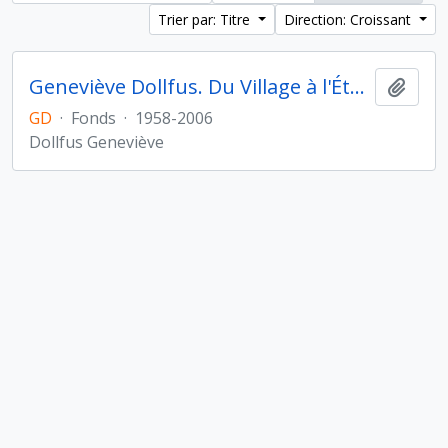
Trier par: Titre
Direction: Croissant
Geneviève Dollfus. Du Village à l'État au Proche- et Moyen-Orient
Ajout
GD
·
Fonds
·
1958-2006
Dollfus Geneviève