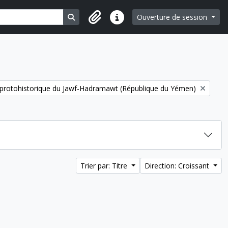
Search in browse page
Ouverture de session
Liens rapides
t protohistorique du Jawf-Hadramawt (République du Yémen)
Trier par: Titre
Direction: Croissant