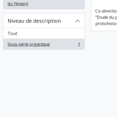
, 1 résultats
du Yémen)
Co-directio
"Etude du 
Niveau de description
protohisto
Tout
Sous-série organique
1
, 1 résultats