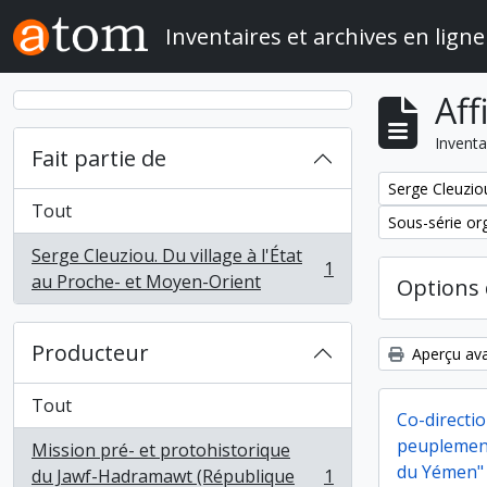
Skip to main content
Inventaires et archives en ligne
Aff
Inventa
Fait partie de
Remove filter:
Serge Cleuziou
Tout
Remove filter:
Sous-série or
Serge Cleuziou. Du village à l'État
1
, 1 résultats
au Proche- et Moyen-Orient
Options 
Producteur
Aperçu ava
Tout
Co-directio
peuplement
Mission pré- et protohistorique
du Yémen"
du Jawf-Hadramawt (République
1