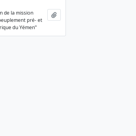
n de la mission
Ajouter au presse-papier
peuplement pré- et
rique du Yémen"