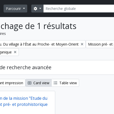
Rechercher
Search options
Parcourir
ichage de 1 résultats
ires
Remove filter:
. Du village à l'État au Proche- et Moyen-Orient
Mission pré- e
ganique
de recherche avancée
nt impression
Card view
Table view
n de la mission "Etude du
 pré- et protohistorique