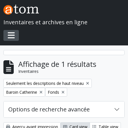
Skip to main content
Inventaires et archives en ligne
Toggle navigation
Affichage de 1 résultats
Inventaires
Remove filter:
Seulement les descriptions de haut niveau
Remove filter:
Remove filter:
Baroin Catherine
Fonds
Options de recherche avancée
Aperçu avant impression
Card view
Table view