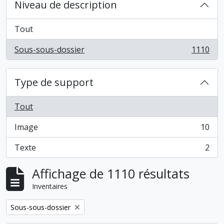
Niveau de description
Tout
Sous-sous-dossier
1110
, 1110 résultats
Type de support
Tout
Image
10
, 10 résultats
Texte
2
, 2 résultats
Affichage de 1110 résultats
Inventaires
Remove filter:
Sous-sous-dossier