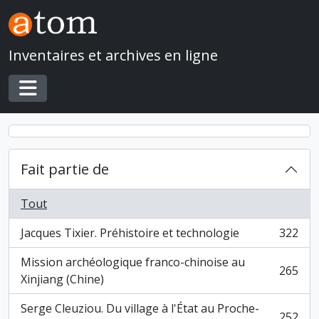
Skip to main content
Inventaires et archives en ligne
Toggle navigation
Fait partie de
Tout
Jacques Tixier. Préhistoire et technologie
322
, 322 résultats
Mission archéologique franco-chinoise au
265
, 265 résultats
Xinjiang (Chine)
Serge Cleuziou. Du village à l'État au Proche-
252