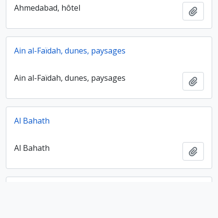
Ahmedabad, hôtel
Ajout
Ain al-Faïdah, dunes, paysages
Ain al-Faïdah, dunes, paysages
Ajout
Al Bahath
Al Bahath
Ajout
Al Bahath