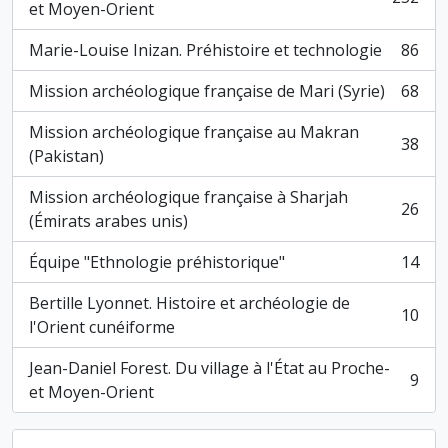
, 252 résultats
et Moyen-Orient
Marie-Louise Inizan. Préhistoire et technologie
86
, 86 résultats
Mission archéologique française de Mari (Syrie)
68
, 68 résultats
Mission archéologique française au Makran
38
, 38 résultats
(Pakistan)
Mission archéologique française à Sharjah
26
, 26 résultats
(Émirats arabes unis)
Équipe "Ethnologie préhistorique"
14
, 14 résultats
Bertille Lyonnet. Histoire et archéologie de
10
, 10 résultats
l'Orient cunéiforme
Jean-Daniel Forest. Du village à l'État au Proche-
9
, 9 résultats
et Moyen-Orient