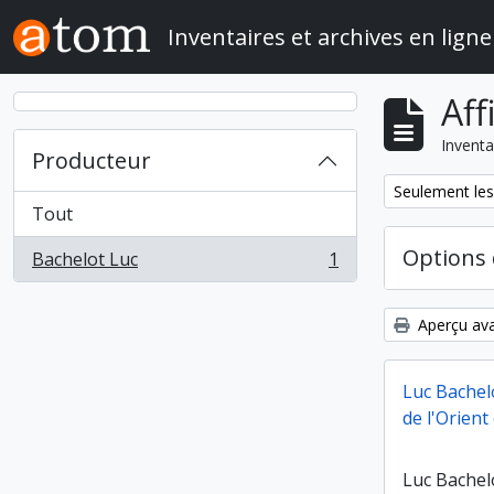
Skip to main content
Inventaires et archives en ligne
Aff
Inventa
Producteur
Remove filter:
Seulement les
Tout
Options 
Bachelot Luc
1
, 1 résultats
Aperçu ava
Luc Bachelo
de l'Orien
Luc Bachelo