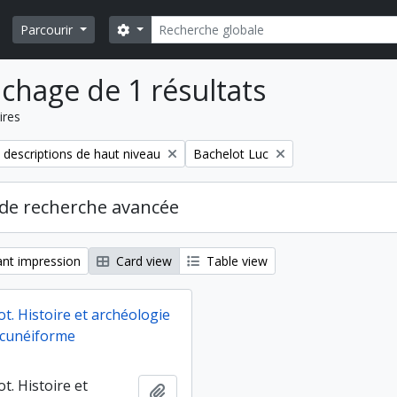
Rechercher
Search options
Parcourir
ichage de 1 résultats
ires
Remove filter:
 descriptions de haut niveau
Bachelot Luc
de recherche avancée
nt impression
Card view
Table view
t. Histoire et archéologie
t cunéiforme
t. Histoire et
Ajouter au presse-papier