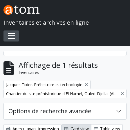
Skip to main content
Inventaires et archives en ligne
Toggle navigation
Affichage de 1 résultats
Inventaires
Remove filter:
Jacques Tixier. Préhistoire et technologie
Remove filter:
Chantier du site préhistorique d'El Hamel, Ouled-Djellal (Algérie)
Options de recherche avancée
Aperçu avant impression
Card view
Table view