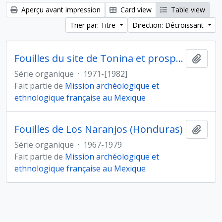
Aperçu avant impression
Card view
Table view
Trier par: Titre
Direction: Décroissant
Fouilles du site de Tonina et prospections dans la vallée d'Ocosingo (Mexique)
Ajout
Série organique
·
1971-[1982]
Fait partie de
Mission archéologique et
ethnologique française au Mexique
Fouilles de Los Naranjos (Honduras)
Ajout
Série organique
·
1967-1979
Fait partie de
Mission archéologique et
ethnologique française au Mexique