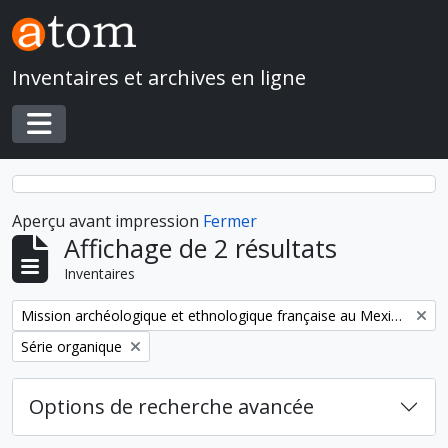
Skip to main content
Inventaires et archives en ligne
Toggle navigation
Aperçu avant impression
Fermer
Affichage de 2 résultats
Inventaires
Remove filter:
Mission archéologique et ethnologique française au Mexique
Remove filter:
Série organique
Options de recherche avancée