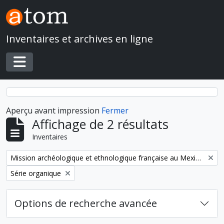
Skip to main content
Inventaires et archives en ligne
Toggle navigation
Aperçu avant impression
Fermer
Affichage de 2 résultats
Inventaires
Remove filter:
Mission archéologique et ethnologique française au Mexique
Remove filter:
Série organique
Options de recherche avancée