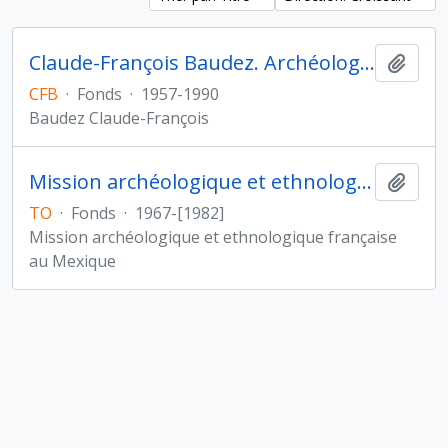
Claude-François Baudez. Archéologie des Amériques
Ajout
CFB
·
Fonds
·
1957-1990
Baudez Claude-François
Mission archéologique et ethnologique française au Mexique
Ajout
TO
·
Fonds
·
1967-[1982]
Mission archéologique et ethnologique française
au Mexique