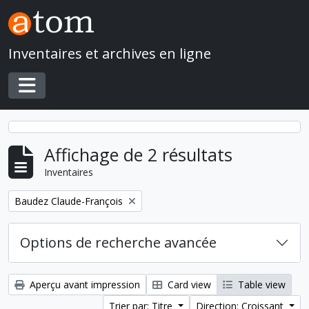
Skip to main content
Inventaires et archives en ligne
Toggle navigation
Affichage de 2 résultats
Inventaires
Remove filter:
Baudez Claude-François
Options de recherche avancée
Aperçu avant impression
Card view
Table view
Trier par: Titre
Direction: Croissant