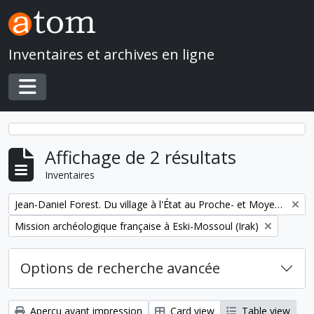
Skip to main content
Inventaires et archives en ligne
Toggle navigation
Affichage de 2 résultats
Inventaires
Remove filter:
Jean-Daniel Forest. Du village à l'État au Proche- et Moyen-Orient
Remove filter:
Mission archéologique française à Eski-Mossoul (Irak)
Options de recherche avancée
Aperçu avant impression
Card view
Table view