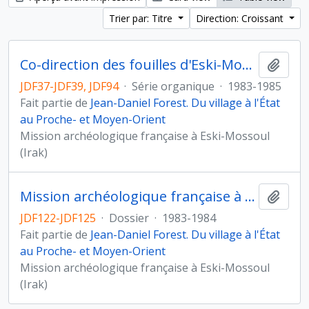
Trier par: Titre
Direction: Croissant
Co-direction des fouilles d'Eski-Mossoul (Irak)
Ajout
JDF37-JDF39, JDF94
·
Série organique
·
1983-1985
Fait partie de
Jean-Daniel Forest. Du village à l'État
au Proche- et Moyen-Orient
Mission archéologique française à Eski-Mossoul
(Irak)
Mission archéologique française à Eski-Mossoul (Irak)
Ajout
JDF122-JDF125
·
Dossier
·
1983-1984
Fait partie de
Jean-Daniel Forest. Du village à l'État
au Proche- et Moyen-Orient
Mission archéologique française à Eski-Mossoul
(Irak)