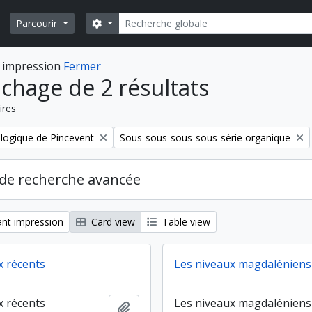
Rechercher
Search options
Parcourir
 impression
Fermer
ichage de 2 résultats
ires
Remove filter:
logique de Pincevent
Sous-sous-sous-sous-série organique
de recherche avancée
nt impression
Card view
Table view
x récents
Les niveaux magdaléniens 
x récents
Les niveaux magdaléniens 
Ajouter au presse-papier