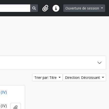
Search in browse page
Ouverture de session
Liens rapides
Trier par: Titre
Direction: Décroissant
(IV)
(IV)
Ajouter au presse-papier