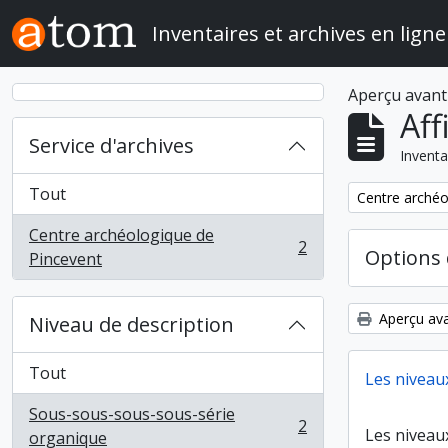
Skip to main content
Inventaires et archives en ligne
Aperçu avant
Aff
Service d'archives
Inventa
Tout
Remove filter:
Centre archéo
Centre archéologique de
2
Options 
, 2 résultats
Pincevent
Aperçu ava
Niveau de description
Tout
Les niveau
Sous-sous-sous-sous-série
2
Les niveau
, 2 résultats
organique