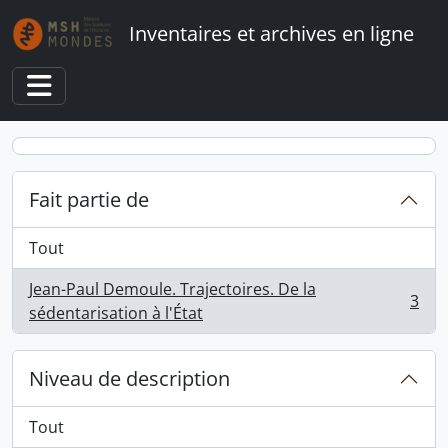
Skip to main content
Inventaires et archives en ligne
Toggle navigation
Fait partie de
Tout
Jean-Paul Demoule. Trajectoires. De la
3
, 3 résultats
sédentarisation à l'État
Niveau de description
Tout