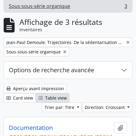
Sous-sous-série organique
3
, 3 résultats
Affichage de 3 résultats
Inventaires
Remove filter:
Jean-Paul Demoule. Trajectoires. De la sédentarisation à l'État
Remove filter:
Sous-sous-série organique
Options de recherche avancée
Aperçu avant impression
Card view
Table view
Trier par: Titre
Direction: Croissant
Documentation
Ajout