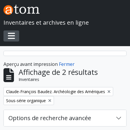
Skip to main content
Inventaires et archives en ligne
Toggle navigation
Aperçu avant impression
Fermer
Affichage de 2 résultats
Inventaires
Remove filter:
Claude-François Baudez. Archéologie des Amériques
Remove filter:
Sous-série organique
Options de recherche avancée