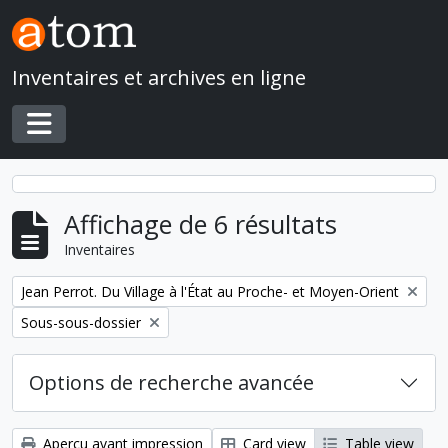
Skip to main content
Inventaires et archives en ligne
Toggle navigation
Affichage de 6 résultats
Inventaires
Remove filter:
Jean Perrot. Du Village à l'État au Proche- et Moyen-Orient
Remove filter:
Sous-sous-dossier
Options de recherche avancée
Aperçu avant impression
Card view
Table view