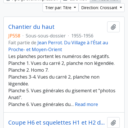
Trier par: Titre
Direction: Croissant
Chantier du haut
Ajout
JP558
·
Sous-sous-dossier
·
1955-1956
Fait partie de
Jean Perrot. Du Village à l'État au
Proche- et Moyen-Orient
Les planches portent les numéros des négatifs.
Planche 1. Vues du carré 2, planche non légendée.
Planche 2. Homo 7.
Planches 3-4. Vues du carré 2, planche non
légendée.
Planche 5. Vues générales du gisement et "photos
Anati".
Planche 6. Vues générales du
…
Read more
Coupe H6 et squelettes H1 et H2 dans la coupe
Ajout