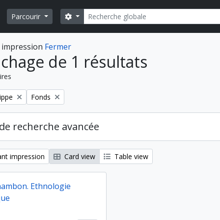
Rechercher
Search options
Parcourir
 impression
Fermer
ichage de 1 résultats
ires
Remove filter:
ippe
Fonds
de recherche avancée
nt impression
Card view
Table view
hambon. Ethnologie
que