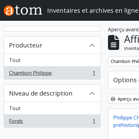
Skip to main content
Inventaires et archives en ligne
Aperçu avant
Aff
Producteur
Inventa
Tout
Remove filter:
Chambon Phil
Chambon Philippe
1
, 1 résultats
Options 
Niveau de description
Aperçu ava
Tout
Philippe C
Fonds
1
, 1 résultats
préhistori