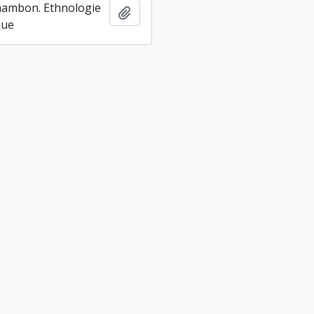
hambon. Ethnologie
Ajouter au presse-papier
que