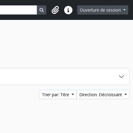
Search in browse page
Ouverture de session
Liens rapides
Trier par: Titre
Direction: Décroissant