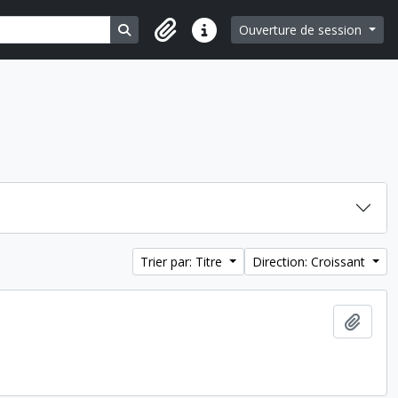
Search in browse page
Ouverture de session
Liens rapides
Trier par: Titre
Direction: Croissant
Ajout