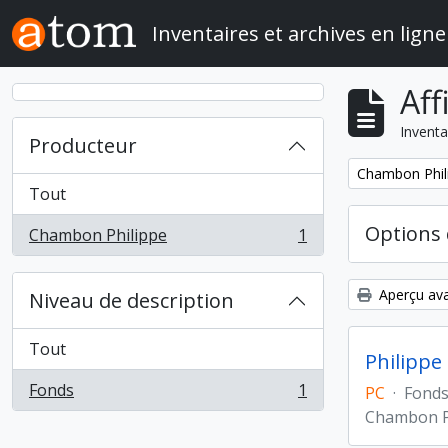
Skip to main content
Inventaires et archives en ligne
Aff
Inventa
Producteur
Remove filter:
Chambon Phil
Tout
Options 
Chambon Philippe
1
, 1 résultats
Aperçu ava
Niveau de description
Tout
Philippe
Fonds
1
PC
·
Fond
, 1 résultats
Chambon P