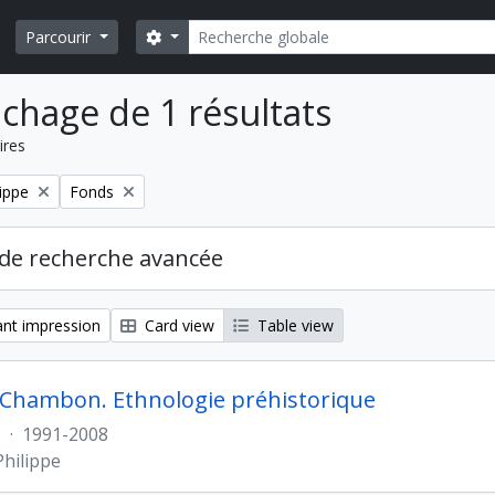
Rechercher
Search options
Parcourir
ichage de 1 résultats
ires
Remove filter:
ippe
Fonds
de recherche avancée
nt impression
Card view
Table view
 Chambon. Ethnologie préhistorique
s
·
1991-2008
hilippe