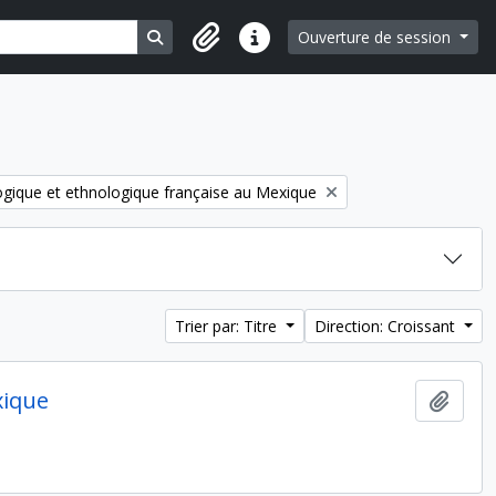
Search in browse page
Ouverture de session
Liens rapides
ogique et ethnologique française au Mexique
Trier par: Titre
Direction: Croissant
xique
Ajout