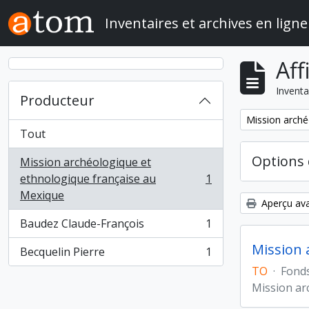
Skip to main content
Inventaires et archives en ligne
Aff
Inventa
Producteur
Remove filter:
Mission arché
Tout
Options 
Mission archéologique et
ethnologique française au
1
, 1 résultats
Mexique
Aperçu ava
Baudez Claude-François
1
, 1 résultats
Mission 
Becquelin Pierre
1
, 1 résultats
TO
·
Fond
Mission ar