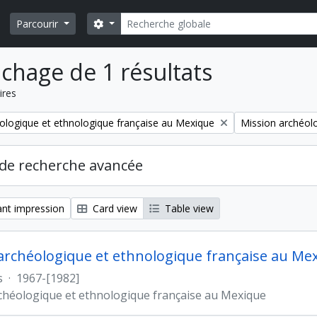
Rechercher
Search options
Parcourir
ichage de 1 résultats
ires
Remove filter:
ologique et ethnologique française au Mexique
Mission archéol
de recherche avancée
nt impression
Card view
Table view
archéologique et ethnologique française au Me
s
·
1967-[1982]
chéologique et ethnologique française au Mexique