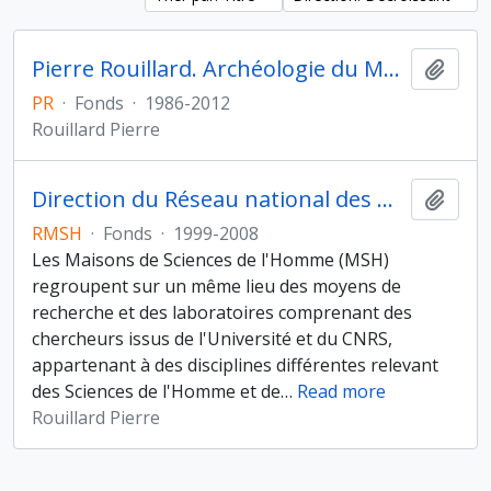
Pierre Rouillard. Archéologie du Monde grec archaïque et classique
Ajout
PR
·
Fonds
·
1986-2012
Rouillard Pierre
Direction du Réseau national des Maisons des sciences de l'Homme
Ajout
RMSH
·
Fonds
·
1999-2008
Les Maisons de Sciences de l'Homme (MSH)
regroupent sur un même lieu des moyens de
recherche et des laboratoires comprenant des
chercheurs issus de l'Université et du CNRS,
appartenant à des disciplines différentes relevant
des Sciences de l'Homme et de
…
Read more
Rouillard Pierre