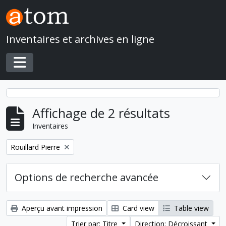
Skip to main content
Inventaires et archives en ligne
Toggle navigation
Affichage de 2 résultats
Inventaires
Remove filter:
Rouillard Pierre
Options de recherche avancée
Aperçu avant impression
Card view
Table view
Trier par: Titre
Direction: Décroissant