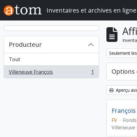
Skip to main content
Inventaires et archives en ligne
Aff
Inventa
Producteur
Remove filter:
Seulement les
Tout
Options 
Villeneuve François
1
, 1 résultats
Aperçu ava
François
FV
·
Fonds
Villeneuve