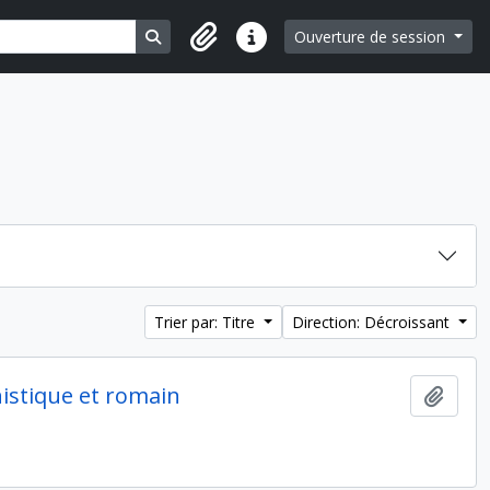
Search in browse page
Ouverture de session
Liens rapides
Trier par: Titre
Direction: Décroissant
nistique et romain
Ajout