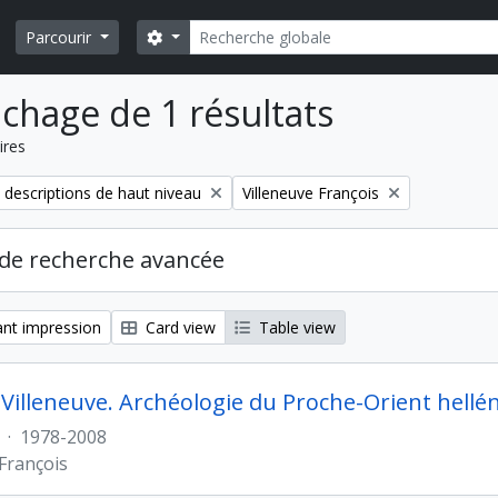
Rechercher
Search options
Parcourir
ichage de 1 résultats
ires
Remove filter:
 descriptions de haut niveau
Villeneuve François
de recherche avancée
nt impression
Card view
Table view
 Villeneuve. Archéologie du Proche-Orient hellé
·
1978-2008
 François