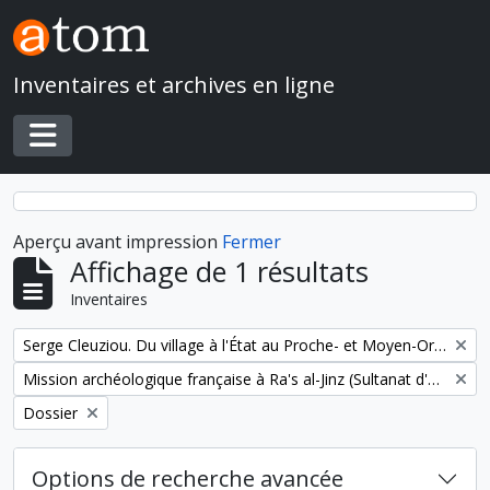
Skip to main content
Inventaires et archives en ligne
Toggle navigation
Aperçu avant impression
Fermer
Affichage de 1 résultats
Inventaires
Remove filter:
Serge Cleuziou. Du village à l'État au Proche- et Moyen-Orient
Remove filter:
Mission archéologique française à Ra's al-Jinz (Sultanat d'Oman)
Remove filter:
Dossier
Options de recherche avancée