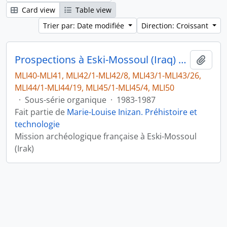
Card view
Table view
Trier par: Date modifiée
Direction: Croissant
Prospections à Eski-Mossoul (Iraq) et étude du matériel lithique
Ajout
MLI40-MLI41, MLI42/1-MLI42/8, MLI43/1-MLI43/26,
MLI44/1-MLI44/19, MLI45/1-MLI45/4, MLI50
·
Sous-série organique
·
1983-1987
Fait partie de
Marie-Louise Inizan. Préhistoire et
technologie
Mission archéologique française à Eski-Mossoul
(Irak)