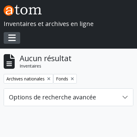
Skip to main content
Inventaires et archives en ligne
Toggle navigation
Aucun résultat
Inventaires
Remove filter:
Remove filter:
Archives nationales
Fonds
Options de recherche avancée