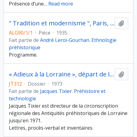
Présence d’une
…
Read more
" Tradition et modernisme ", Paris, Musée d'ethnographie, 1935
Ajout
ALG90/1/1
·
Pièce
·
1935
Fait partie de
André Leroi-Gourhan. Ethnologie
préhistorique
Programme.
« Adieux à la Lorraine », départ de la direction de la Circonscription des Antiquités préhistoriques de Lorraine (8ème circonscription)
Ajout
JT312
·
Dossier
·
1973
Fait partie de
Jacques Tixier. Préhistoire et
technologie
Jacques Tixier est directeur de la circonscription
régionale des Antiquités préhistoriques de Lorraine
jusqu'en 1971.
Lettres, procès-verbal et inventaires.