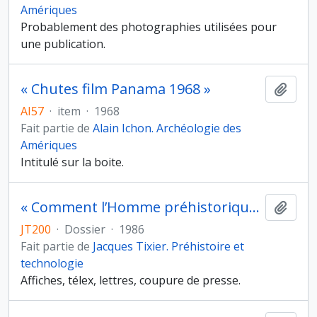
Amériques
Probablement des photographies utilisées pour
une publication.
« Chutes film Panama 1968 »
Ajout
AI57
·
item
·
1968
Fait partie de
Alain Ichon. Archéologie des
Amériques
Intitulé sur la boite.
« Comment l’Homme préhistorique taillait des outils ? » et « L’outil de pierre en préhistoire », conférences à Zamora (Espagne) dans le cadre du département de Préhistoire de l’université et à Salamanque (faculté de géographie et d’histoire, département de préhistoire) les 4 et 6 novembre 1986
Ajout
JT200
·
Dossier
·
1986
Fait partie de
Jacques Tixier. Préhistoire et
technologie
Affiches, télex, lettres, coupure de presse.