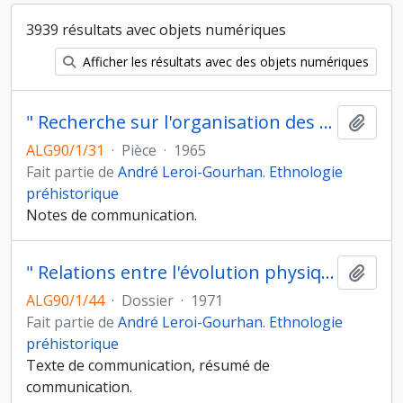
3939 résultats avec objets numériques
Afficher les résultats avec des objets numériques
" Recherche sur l'organisation des sociétés préhistoriques ", Genève, 1965
Ajout
ALG90/1/31
·
Pièce
·
1965
Fait partie de
André Leroi-Gourhan. Ethnologie
préhistorique
Notes de communication.
" Relations entre l'évolution physique et l'évolution culturelle de l'homme ", Genève, 1971
Ajout
ALG90/1/44
·
Dossier
·
1971
Fait partie de
André Leroi-Gourhan. Ethnologie
préhistorique
Texte de communication, résumé de
communication.