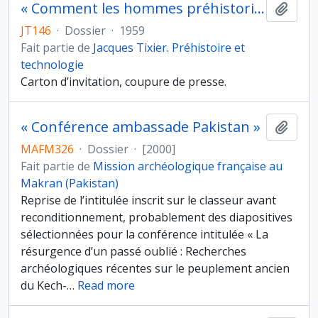
« Comment les hommes préhistoriques taillaient-ils le silex ? », conférence à la Faculté des Lettres (Institut des Hautes Etudes Marocaines), Rabat, le 2 février 1959
Ajout
JT146
·
Dossier
·
1959
Fait partie de
Jacques Tixier. Préhistoire et
technologie
Carton d’invitation, coupure de presse.
« Conférence ambassade Pakistan »
Ajout
MAFM326
·
Dossier
·
[2000]
Fait partie de
Mission archéologique française au
Makran (Pakistan)
Reprise de l’intitulée inscrit sur le classeur avant
reconditionnement, probablement des diapositives
sélectionnées pour la conférence intitulée « La
résurgence d’un passé oublié : Recherches
archéologiques récentes sur le peuplement ancien
du Kech-
…
Read more