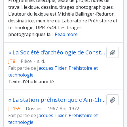
Programme, télécopie, texte de projet, notes de
travail, lexique, dessins, tirages photographiques.
L’auteur du lexique est Michèle Ballinger-Reduron,
dessinatrice, membre du Laboratoire Préhistoire et
technologie, UPR 7549. Les tirages
photographiques la
…
Read more
« La Société d’archéologie de Constantine » par A Truillot
Ajout
JT8
·
Pièce
·
s. d.
Fait partie de
Jacques Tixier. Préhistoire et
technologie
Texte d'étude annoté.
« La station préhistorique d’Aïn-Chebli, région de Reggan (Sahara algérien) », communication au VIe Congrès Panafricain de Préhistoire et d'études du Quaternaire, Dakar, 2-8 décembre 1967 et préparation des actes
Ajout
JT155
·
Dossier
·
1967-Ant. 1972
Fait partie de
Jacques Tixier. Préhistoire et
technologie