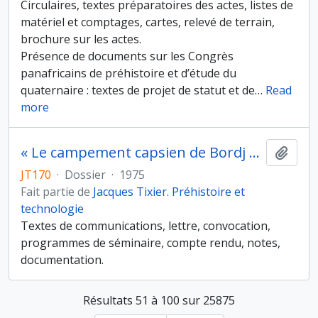
Circulaires, textes préparatoires des actes, listes de
matériel et comptages, cartes, relevé de terrain,
brochure sur les actes.
Présence de documents sur les Congrès
panafricains de préhistoire et d’étude du
quaternaire : textes de projet de statut et de
…
Read
more
« Le campement capsien de Bordj Mellala (Ouargla, Sahara algérien) », conférence au séminaire de la Chaire de Préhistoire du Collège de France sous la direction d’André Leroi-Gourhan, le 9 janvier ou le 13 février 1975
Ajout
JT170
·
Dossier
·
1975
Fait partie de
Jacques Tixier. Préhistoire et
technologie
Textes de communications, lettre, convocation,
programmes de séminaire, compte rendu, notes,
documentation.
Résultats 51 à 100 sur 25875