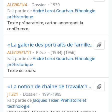
ALG90/1/4
·
Dossier
·
1939
Fait partie de
André Leroi-Gourhan. Ethnologie
préhistorique
Texte préparatoire, carton annonçant la
conférence.
« La galerie des portraits de famille... »
Ajout
ALG129/1/11
·
Pièce
·
[1944]-[1956]
Fait partie de
André Leroi-Gourhan. Ethnologie
préhistorique
Texte de cours.
« La notion de chaîne de travail/chaîne opératoire et son application à l’élaboration/construction de la recherche », exposé au Carrefour des métiers : les dessinateurs en archéologie, Centre de recherches archéologiques, Valbonne, le 28 novembre 1995 et préparation de la publication
Ajout
JT221
·
Dossier
·
1991-1995
Fait partie de
Jacques Tixier. Préhistoire et
technologie