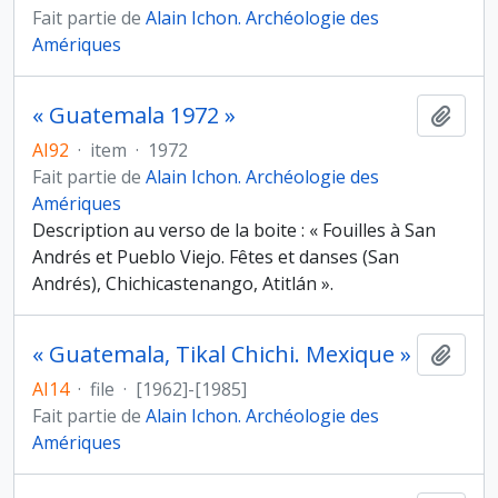
Fait partie de
Alain Ichon. Archéologie des
Amériques
« Guatemala 1972 »
Ajout
AI92
·
item
·
1972
Fait partie de
Alain Ichon. Archéologie des
Amériques
Description au verso de la boite : « Fouilles à San
Andrés et Pueblo Viejo. Fêtes et danses (San
Andrés), Chichicastenango, Atitlán ».
« Guatemala, Tikal Chichi. Mexique »
Ajout
AI14
·
file
·
[1962]-[1985]
Fait partie de
Alain Ichon. Archéologie des
Amériques