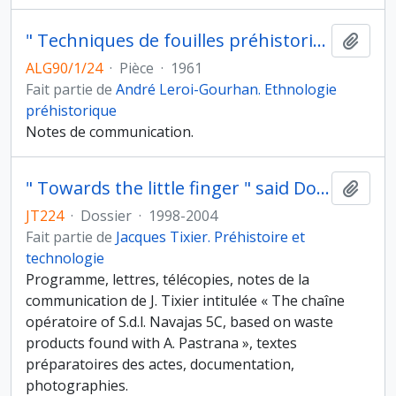
" Techniques de fouilles préhistoriques ", Athènes, 1961
Ajout
ALG90/1/24
·
Pièce
·
1961
Fait partie de
André Leroi-Gourhan. Ethnologie
préhistorique
Notes de communication.
" Towards the little finger " said Don E. Crabtree, Meso American Pressure Blade Conference, Pennsylvania State University (USA), 22-28 mai 2000
Ajout
JT224
·
Dossier
·
1998-2004
Fait partie de
Jacques Tixier. Préhistoire et
technologie
Programme, lettres, télécopies, notes de la
communication de J. Tixier intitulée « The chaîne
opératoire of S.d.l. Navajas 5C, based on waste
products found with A. Pastrana », textes
préparatoires des actes, documentation,
photographies.