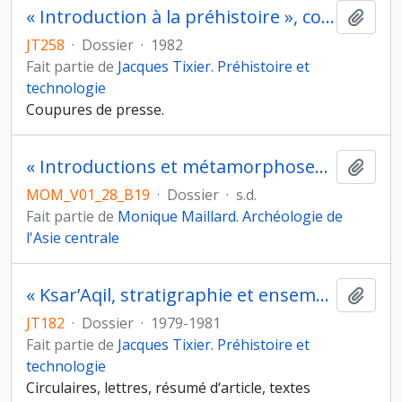
« Introduction à la préhistoire », conférence au Centre culturel français d’Héliopolis (Egypte), le 15 décembre 1982
Ajout
JT258
·
Dossier
·
1982
Fait partie de
Jacques Tixier. Préhistoire et
technologie
Coupures de presse.
« Introductions et métamorphoses des modèles bouddhiques» dans Encyclopaedia universalis
Ajout
MOM_V01_28_B19
·
Dossier
·
s.d.
Fait partie de
Monique Maillard. Archéologie de
l'Asie centrale
« Ksar’Aqil, stratigraphie et ensembles lithiques dans le Paléolihique supérieur, fouilles 1971–1975 », communication au Colloque international du C.N.R.S. “Préhistoire du Levant”, Lyon 10-14 juin 1980 et préparation des actes
Ajout
JT182
·
Dossier
·
1979-1981
Fait partie de
Jacques Tixier. Préhistoire et
technologie
Circulaires, lettres, résumé d‘article, textes