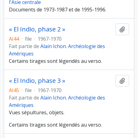
l'Asie centrale
Documents de 1973-1987 et de 1995-1996.
« El Indio, phase 2 »
Ajout
AI44
·
file
·
1967-1970
Fait partie de
Alain Ichon. Archéologie des
Amériques
Certains tirages sont légendés au verso.
« El Indio, phase 3 »
Ajout
AI45
·
file
·
1967-1970
Fait partie de
Alain Ichon. Archéologie des
Amériques
Vues sépultures, objets.
Certains tirages sont légendés au verso.