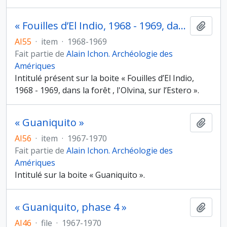
« Fouilles d’El Indio, 1968 - 1969, dans la forêt , l'Olvina, sur l’Estero »
Ajout
AI55
·
item
·
1968-1969
Fait partie de
Alain Ichon. Archéologie des
Amériques
Intitulé présent sur la boite « Fouilles d’El Indio,
1968 - 1969, dans la forêt , l'Olvina, sur l’Estero ».
« Guaniquito »
Ajout
AI56
·
item
·
1967-1970
Fait partie de
Alain Ichon. Archéologie des
Amériques
Intitulé sur la boite « Guaniquito ».
« Guaniquito, phase 4 »
Ajout
AI46
·
file
·
1967-1970