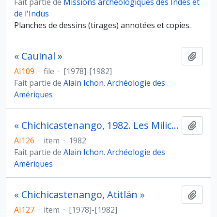
Fait partie de
Missions archéologiques des Indes et
de l'Indus
Planches de dessins (tirages) annotées et copies.
« Cauinal »
Ajout
AI109
·
file
·
[1978]-[1982]
Fait partie de
Alain Ichon. Archéologie des
Amériques
« Chichicastenango, 1982. Les Milices d'autodéfense »
Ajout
AI126
·
item
·
1982
Fait partie de
Alain Ichon. Archéologie des
Amériques
« Chichicastenango, Atitlán »
Ajout
AI127
·
item
·
[1978]-[1982]