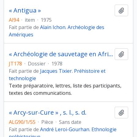
« Antigua »
Ajout
AI94
·
item
·
1975
Fait partie de
Alain Ichon. Archéologie des
Amériques
« Archéologie de sauvetage en Afrique », communication aux Journées d’étude « Les Recherches archéologiques dans les états d'Afrique au sud du Sahara et à Madagascar », Valbonne, 25-26 mai 1978, et préparation des actes
Ajout
JT178
·
Dossier
·
1978
Fait partie de
Jacques Tixier. Préhistoire et
technologie
Texte préparatoire, lettres, liste des participants,
textes des communications.
« Arcy-sur-Cure » , s. l., s. d.
Ajout
ALG90/1/55
·
Pièce
·
Sans date
Fait partie de
André Leroi-Gourhan. Ethnologie
préhistorique