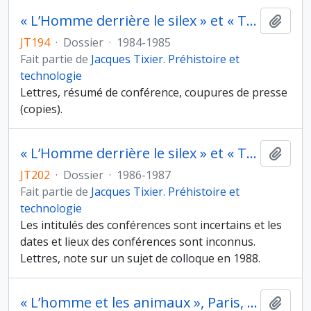
« L’Homme derrière le silex » et « Tailler, pourquoi faire ? », conférences à l’université de Genève et à l’université de Neuchâtel (Suisse) dans le cadre du Cercle genevois d’archéologie, les 15 et 16 janvier 1985
Ajout
JT194
·
Dossier
·
1984-1985
Fait partie de
Jacques Tixier. Préhistoire et
technologie
Lettres, résumé de conférence, coupures de presse
(copies).
« L’Homme derrière le silex » et « Technologie des outils de pierre taillée » conférences à Cracovie (Pologne) en 1987
Ajout
JT202
·
Dossier
·
1986-1987
Fait partie de
Jacques Tixier. Préhistoire et
technologie
Les intitulés des conférences sont incertains et les
dates et lieux des conférences sont inconnus.
Lettres, note sur un sujet de colloque en 1988.
« L’homme et les animaux », Paris, 1939
Ajout