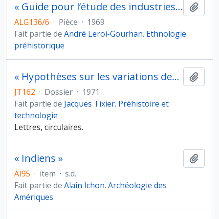
« Guide pour l’étude des industries lithiques d’Amérique du sud. Notice préliminaire » de A. Laming-Emperaire
Ajout
ALG136/6
·
Pièce
·
1969
Fait partie de
André Leroi-Gourhan. Ethnologie
préhistorique
« Hypothèses sur les variations des outillages préhistoriques », communication ajournée au Colloque « The explanation of culture change : models in prehistory », université de Sheffield (Royaume-Uni), 14-16 décembre 1971
Ajout
JT162
·
Dossier
·
1971
Fait partie de
Jacques Tixier. Préhistoire et
technologie
Lettres, circulaires.
« Indiens »
Ajout
AI95
·
item
·
s.d.
Fait partie de
Alain Ichon. Archéologie des
Amériques