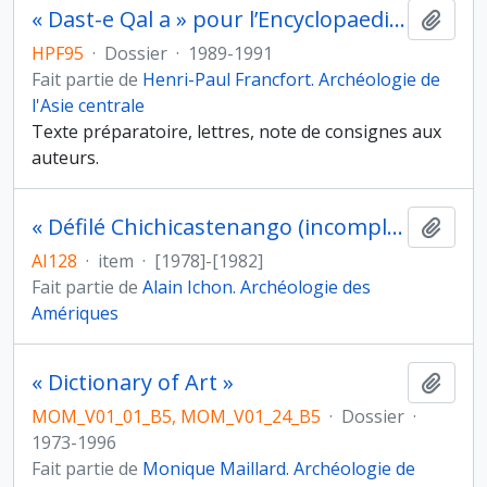
« Dast-e Qal a » pour l’Encyclopaedia Iranica
Ajout
HPF95
·
Dossier
·
1989-1991
Fait partie de
Henri-Paul Francfort. Archéologie de
l'Asie centrale
Texte préparatoire, lettres, note de consignes aux
auteurs.
« Défilé Chichicastenango (incomplet) »
Ajout
AI128
·
item
·
[1978]-[1982]
Fait partie de
Alain Ichon. Archéologie des
Amériques
« Dictionary of Art »
Ajout
MOM_V01_01_B5, MOM_V01_24_B5
·
Dossier
·
1973-1996
Fait partie de
Monique Maillard. Archéologie de