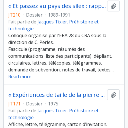
« Et passez au pays des silex : rapportez-nous des lames ! » et « Cogitations non-conclusives », communication puis conclusions des XIe Rencontres internationales d’Archéologie et d’Histoire d’Antibes « 25 ans d’études technologiques en Préhistoire », Juans-les-Pins, 18-20 octobre 1990 et préparation des actes
Ajout
JT210
·
Dossier
·
1989-1991
Fait partie de
Jacques Tixier. Préhistoire et
technologie
Colloque organisé par l’ERA 28 du CRA sous la
direction de C. Perlès.
Fascicule (programme, résumés des
communications, liste des participants), dépliant,
circulaires, lettres, télécopies, télégrammes,
demande de subvention, notes de travail, textes
…
Read more
« Expériences de taille de la pierre » et « Recherches préhistoriques à Ksar’Aquil (Liban)", conférences à l’université de Salamanque, faculté de philosophie et Lettres, département de préhistoire et archéologie, les 28-29 avril 1975
Ajout
JT171
·
Dossier
·
1975
Fait partie de
Jacques Tixier. Préhistoire et
technologie
Affiche, lettre, télégramme, carton d’invitation.