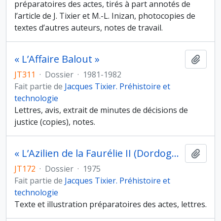
préparatoires des actes, tirés à part annotés de
l’article de J. Tixier et M.-L. Inizan, photocopies de
textes d’autres auteurs, notes de travail.
« L’Affaire Balout »
Ajout
JT311
·
Dossier
·
1981-1982
Fait partie de
Jacques Tixier. Préhistoire et
technologie
Lettres, avis, extrait de minutes de décisions de
justice (copies), notes.
« L’Azilien de la Faurélie II (Dordogne) », communication au IXe Congrès de l’Union Internationale des Sciences Préhistoriques et Protohistoriques, Nice, 13-18 septembre 1976, et préparation des actes
Ajout
JT172
·
Dossier
·
1975
Fait partie de
Jacques Tixier. Préhistoire et
technologie
Texte et illustration préparatoires des actes, lettres.