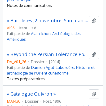
Notes de communication.
« Barriletes ,2 novembre, San Juan Sacatepéquez »
Ajout
AI96
·
item
·
s.d.
Fait partie de
Alain Ichon. Archéologie des
Amériques
« Beyond the Persian Tolerance Policy : Great Kings and Egyptian Gods during the Achaemenid Period »
Ajout
DA_V01_26
·
Dossier
·
[2014]
Fait partie de
Damien Agut-Labordère. Histoire et
archéologie de l'Orient cunéiforme
Textes préparatoires.
« Catalogue Quivron »
Ajout
MAI430
·
Dossier
·
Post. 1996