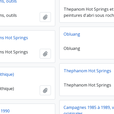
s, outils
Thepanom Hot Springs et
s, outils
peintures d'abri sous roc
Ajouter au presse-papier
Obluang
ns Hot Springs
Obluang
ns Hot Springs
Ajouter au presse-papier
Thephanom Hot Springs
ithique)
Thephanom Hot Springs
ithique)
Ajouter au presse-papier
Campagnes 1985 à 1989, v
 1990
originales