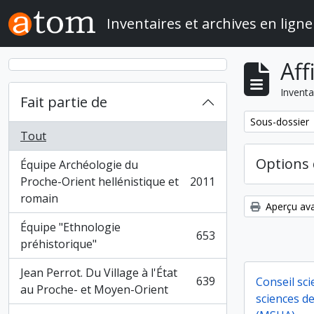
Skip to main content
Inventaires et archives en ligne
Aff
Inventa
Fait partie de
Remove filter:
Sous-dossier
Tout
Options 
Équipe Archéologie du
Proche-Orient hellénistique et
2011
, 2011 résultats
romain
Aperçu ava
Équipe "Ethnologie
653
, 653 résultats
préhistorique"
Jean Perrot. Du Village à l'État
639
Conseil sci
, 639 résultats
au Proche- et Moyen-Orient
sciences d