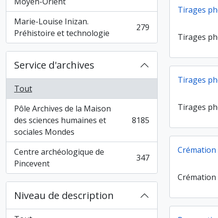
Moyen-Orient
Tirages ph
Marie-Louise Inizan.
279
, 279 résultats
Préhistoire et technologie
Tirages ph
Service d'archives
Tirages ph
Tout
Tirages ph
Pôle Archives de la Maison
des sciences humaines et
8185
, 8185 résultats
sociales Mondes
Crémation
Centre archéologique de
347
, 347 résultats
Pincevent
Crémation
Niveau de description