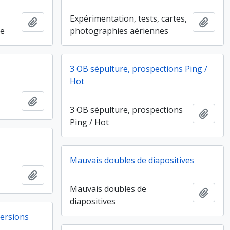
Expérimentation, tests, cartes,
Ajouter au presse-papier
Ajout
he
photographies aériennes
3 OB sépulture, prospections Ping /
Hot
Ajouter au presse-papier
3 OB sépulture, prospections
Ajout
Ping / Hot
Mauvais doubles de diapositives
Ajouter au presse-papier
Mauvais doubles de
Ajout
diapositives
ersions