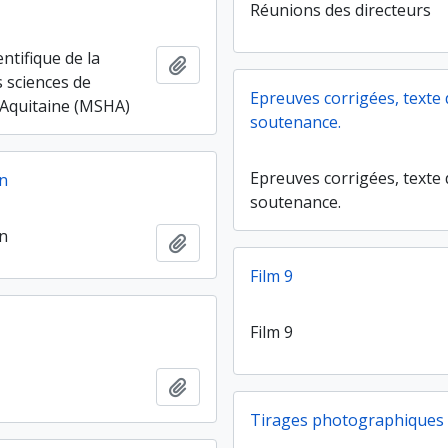
Réunions des directeurs
entifique de la
Ajouter au presse-papier
 sciences de
Epreuves corrigées, texte 
Aquitaine (MSHA)
soutenance.
Epreuves corrigées, texte 
n
soutenance.
n
Ajouter au presse-papier
Film 9
Film 9
Ajouter au presse-papier
Tirages photographiques 