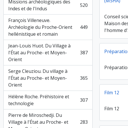
(MSHA)
Missions archéologiques des
520
, 520 résultats
Indes et de l'Indus
Conseil sci
François Villeneuve.
Maison des
Archéologie du Proche-Orient
449
, 449 résultats
l'homme d'
hellénistique et romain
Jean-Louis Huot. Du Village à
Préparatio
l'État au Proche- et Moyen-
387
, 387 résultats
Orient
Préparatio
Serge Cleuziou. Du village à
l'État au Proche- et Moyen-
365
, 365 résultats
Orient
Film 12
Hélène Roche. Préhistoire et
307
, 307 résultats
technologie
Film 12
Pierre de Miroschedji. Du
Village à l'État au Proche- et
283
, 283 résultats