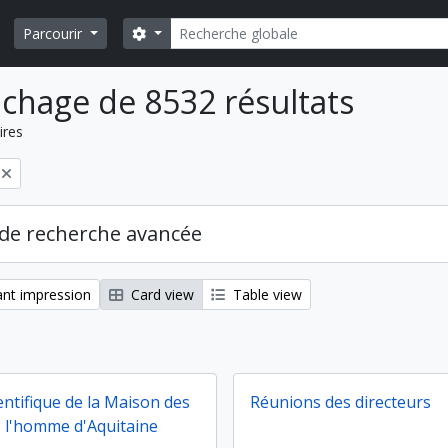
Rechercher
Search options
Parcourir
ichage de 8532 résultats
ires
de recherche avancée
nt impression
Card view
Table view
entifique de la Maison des
Réunions des directeurs
e l'homme d'Aquitaine