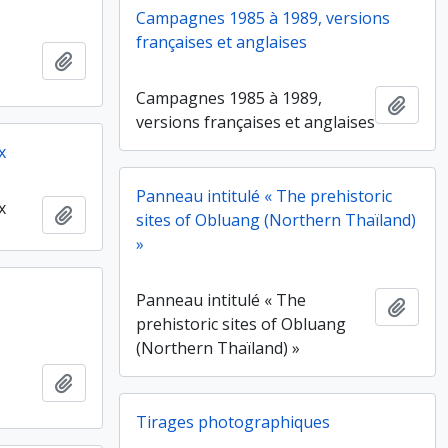
Campagnes 1985 à 1989, versions
françaises et anglaises
Ajouter au presse-papier
Campagnes 1985 à 1989,
Ajout
versions françaises et anglaises
x
Panneau intitulé « The prehistoric
x
Ajouter au presse-papier
sites of Obluang (Northern Thaïland)
»
Panneau intitulé « The
Ajout
prehistoric sites of Obluang
(Northern Thaïland) »
Ajouter au presse-papier
Tirages photographiques