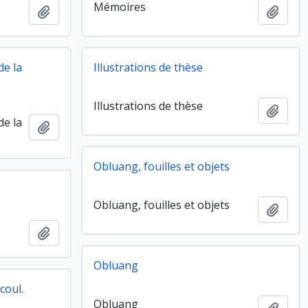
Mémoires
Ajouter au presse-papier
Ajout
de la
Illustrations de thèse
Illustrations de thèse
Ajout
de la
Ajouter au presse-papier
Obluang, fouilles et objets
Obluang, fouilles et objets
Ajout
Ajouter au presse-papier
Obluang
coul.
Obluang