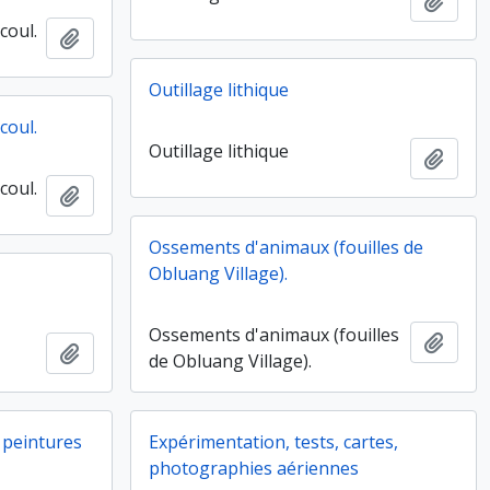
Ajout
coul.
Ajouter au presse-papier
Outillage lithique
coul.
Outillage lithique
Ajout
coul.
Ajouter au presse-papier
Ossements d'animaux (fouilles de
Obluang Village).
Ossements d'animaux (fouilles
Ajout
Ajouter au presse-papier
de Obluang Village).
 peintures
Expérimentation, tests, cartes,
photographies aériennes