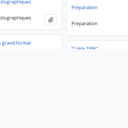
otographiques
Préparation
otographiques
Ajouter au presse-papier
Préparation
 grand format
"Crète 1996"
 grand format
Ajouter au presse-papier
"Crète 1996"
de mai 1997
Campagne de septembre 
de mai 1997
Ajouter au presse-papier
Campagne de septembre 
 sur supports physiques