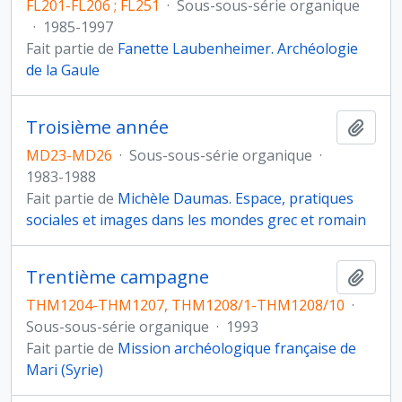
FL201-FL206 ; FL251
·
Sous-sous-série organique
·
1985-1997
Fait partie de
Fanette Laubenheimer. Archéologie
de la Gaule
Troisième année
Ajout
MD23-MD26
·
Sous-sous-série organique
·
1983-1988
Fait partie de
Michèle Daumas. Espace, pratiques
sociales et images dans les mondes grec et romain
Trentième campagne
Ajout
THM1204-THM1207, THM1208/1-THM1208/10
·
Sous-sous-série organique
·
1993
Fait partie de
Mission archéologique française de
Mari (Syrie)