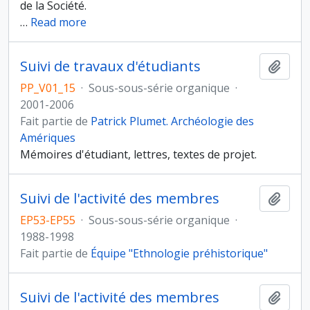
de la Société.
…
Read more
Suivi de travaux d'étudiants
Ajout
PP_V01_15
·
Sous-sous-série organique
·
2001-2006
Fait partie de
Patrick Plumet. Archéologie des
Amériques
Mémoires d'étudiant, lettres, textes de projet.
Suivi de l'activité des membres
Ajout
EP53-EP55
·
Sous-sous-série organique
·
1988-1998
Fait partie de
Équipe "Ethnologie préhistorique"
Suivi de l'activité des membres
Ajout