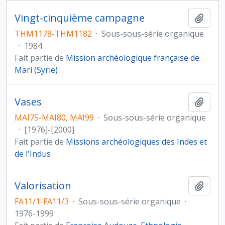
Vingt-cinquième campagne
Ajout
THM1178-THM1182
·
Sous-sous-série organique
·
1984
Fait partie de
Mission archéologique française de
Mari (Syrie)
Vases
Ajout
MAI75-MAI80, MAI99
·
Sous-sous-série organique
·
[1976]-[2000]
Fait partie de
Missions archéologiques des Indes et
de l'Indus
Valorisation
Ajout
FA11/1-FA11/3
·
Sous-sous-série organique
·
1976-1999