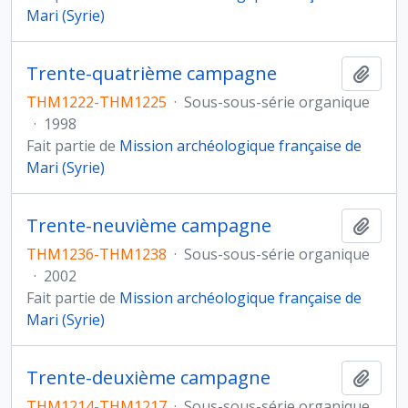
Mari (Syrie)
Trente-quatrième campagne
Ajout
THM1222-THM1225
·
Sous-sous-série organique
·
1998
Fait partie de
Mission archéologique française de
Mari (Syrie)
Trente-neuvième campagne
Ajout
THM1236-THM1238
·
Sous-sous-série organique
·
2002
Fait partie de
Mission archéologique française de
Mari (Syrie)
Trente-deuxième campagne
Ajout
THM1214-THM1217
·
Sous-sous-série organique