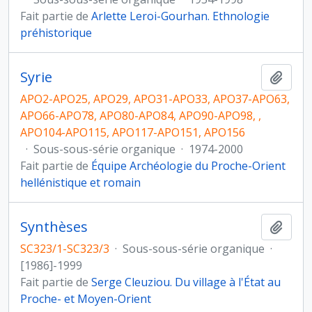
Fait partie de
Arlette Leroi-Gourhan. Ethnologie
préhistorique
Syrie
Ajout
APO2-APO25, APO29, APO31-APO33, APO37-APO63,
APO66-APO78, APO80-APO84, APO90-APO98, ,
APO104-APO115, APO117-APO151, APO156
·
Sous-sous-série organique
·
1974-2000
Fait partie de
Équipe Archéologie du Proche-Orient
hellénistique et romain
Synthèses
Ajout
SC323/1-SC323/3
·
Sous-sous-série organique
·
[1986]-1999
Fait partie de
Serge Cleuziou. Du village à l'État au
Proche- et Moyen-Orient