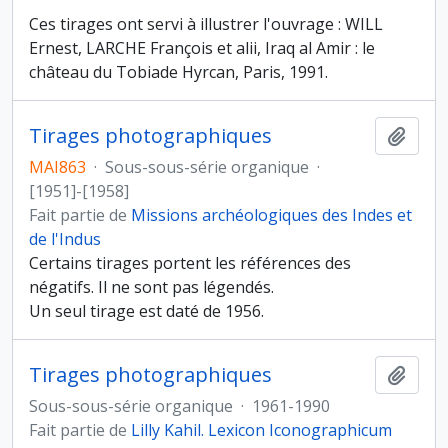
Ces tirages ont servi à illustrer l'ouvrage : WILL
Ernest, LARCHE François et alii, Iraq al Amir : le
château du Tobiade Hyrcan, Paris, 1991.
Tirages photographiques
Ajout
MAI863
·
Sous-sous-série organique
·
[1951]-[1958]
Fait partie de
Missions archéologiques des Indes et
de l'Indus
Certains tirages portent les références des
négatifs. Il ne sont pas légendés.
Un seul tirage est daté de 1956.
Tirages photographiques
Ajout
Sous-sous-série organique
·
1961-1990
Fait partie de
Lilly Kahil. Lexicon Iconographicum