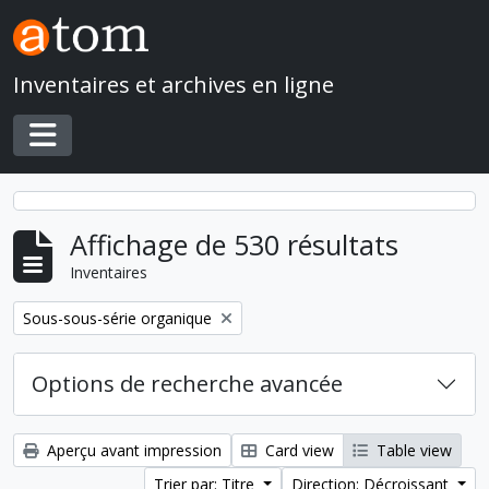
Skip to main content
Inventaires et archives en ligne
Toggle navigation
Affichage de 530 résultats
Inventaires
Remove filter:
Sous-sous-série organique
Options de recherche avancée
Aperçu avant impression
Card view
Table view
Trier par: Titre
Direction: Décroissant