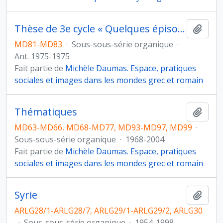
Thèse de 3e cycle « Quelques épisodes du cycle thébain. Textes et illustrations dans l'art grec », Université de Grenoble
Ajout
MD81-MD83
·
Sous-sous-série organique
·
Ant. 1975-1975
Fait partie de
Michèle Daumas. Espace, pratiques
sociales et images dans les mondes grec et romain
Thématiques
Ajout
MD63-MD66, MD68-MD77, MD93-MD97, MD99
·
Sous-sous-série organique
·
1968-2004
Fait partie de
Michèle Daumas. Espace, pratiques
sociales et images dans les mondes grec et romain
Syrie
Ajout
ARLG28/1-ARLG28/7, ARLG29/1-ARLG29/2, ARLG30
·
Sous-sous-série organique
·
1954-1998