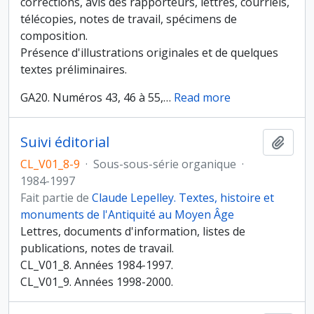
corrections, avis des rapporteurs, lettres, courriels,
télécopies, notes de travail, spécimens de
composition.
Présence d'illustrations originales et de quelques
textes préliminaires.
GA20. Numéros 43, 46 à 55,
…
Read more
Suivi éditorial
Ajout
CL_V01_8-9
·
Sous-sous-série organique
·
1984-1997
Fait partie de
Claude Lepelley. Textes, histoire et
monuments de l'Antiquité au Moyen Âge
Lettres, documents d'information, listes de
publications, notes de travail.
CL_V01_8. Années 1984-1997.
CL_V01_9. Années 1998-2000.