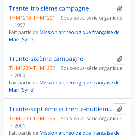
Trente-troisième campagne
Ajout
THM1218-THM1221
·
Sous-sous-série organique
·
1997
Fait partie de
Mission archéologique française de
Mari (Syrie)
Trente-sixième campagne
Ajout
THM1230-THM1232
·
Sous-sous-série organique
·
2000
Fait partie de
Mission archéologique française de
Mari (Syrie)
Trente-septième et trente-huitième campagne
Ajout
THM1233-THM1235
·
Sous-sous-série organique
·
2001
Fait partie de
Mission archéologique française de