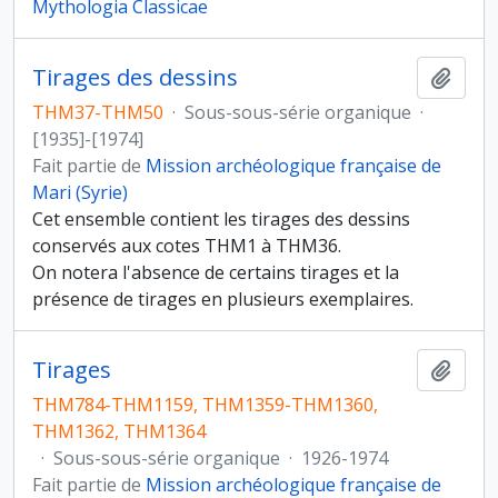
Mythologia Classicae
Tirages des dessins
Ajout
THM37-THM50
·
Sous-sous-série organique
·
[1935]-[1974]
Fait partie de
Mission archéologique française de
Mari (Syrie)
Cet ensemble contient les tirages des dessins
conservés aux cotes THM1 à THM36.
On notera l'absence de certains tirages et la
présence de tirages en plusieurs exemplaires.
Tirages
Ajout
THM784-THM1159, THM1359-THM1360,
THM1362, THM1364
·
Sous-sous-série organique
·
1926-1974
Fait partie de
Mission archéologique française de