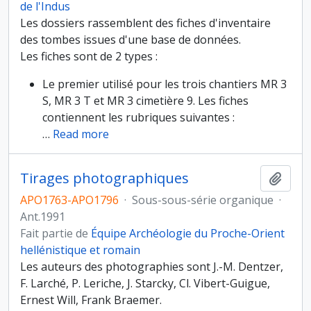
de l'Indus
Les dossiers rassemblent des fiches d'inventaire
des tombes issues d'une base de données.
Les fiches sont de 2 types :
Le premier utilisé pour les trois chantiers MR 3
S, MR 3 T et MR 3 cimetière 9. Les fiches
contiennent les rubriques suivantes :
…
Read more
Tirages photographiques
Ajout
APO1763-APO1796
·
Sous-sous-série organique
·
Ant.1991
Fait partie de
Équipe Archéologie du Proche-Orient
hellénistique et romain
Les auteurs des photographies sont J.-M. Dentzer,
F. Larché, P. Leriche, J. Starcky, Cl. Vibert-Guigue,
Ernest Will, Frank Braemer.