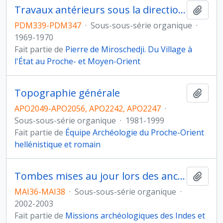
Travaux antérieurs sous la direction d'Amnon Ben-Tor
Ajout
PDM339-PDM347
·
Sous-sous-série organique
·
1969-1970
Fait partie de
Pierre de Miroschedji. Du Village à
l'État au Proche- et Moyen-Orient
Topographie générale
Ajout
APO2049-APO2056, APO2242, APO2247
·
Sous-sous-série organique
·
1981-1999
Fait partie de
Équipe Archéologie du Proche-Orient
hellénistique et romain
Tombes mises au jour lors des anciennes campagnes (1978-1979 à 1984-1985)
Ajout
MAI36-MAI38
·
Sous-sous-série organique
·
2002-2003
Fait partie de
Missions archéologiques des Indes et