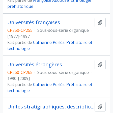
Fait partie de
Françoise Audouze. Ethnologie
préhistorique
Universités françaises
Ajout
CP250-CP255
·
Sous-sous-série organique
·
[1977]-1997
Fait partie de
Catherine Perlès. Préhistoire et
technologie
Universités étrangères
Ajout
CP260-CP265
·
Sous-sous-série organique
·
1990-[2009]
Fait partie de
Catherine Perlès. Préhistoire et
technologie
Unités stratigraphiques, description et relevés.
Ajout