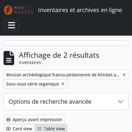
Skip to main content
Inventaires et archives en ligne
Toggle navigation
Affichage de 2 résultats
Inventaires
Remove filter:
Mission archéologique franco-jordanienne de Khirbet adh-Dharih
Remove filter:
Sous-sous-série organique
Options de recherche avancée
Aperçu avant impression
Card view
Table view