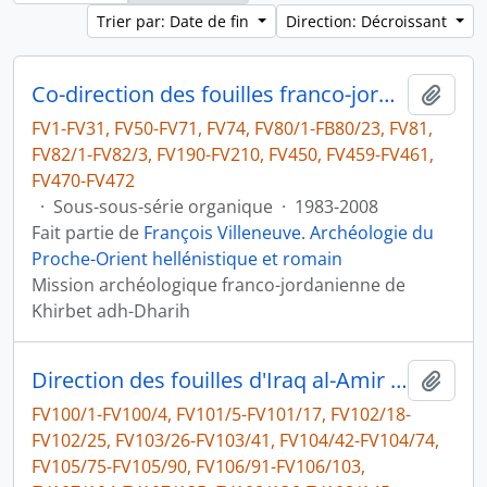
Trier par: Date de fin
Direction: Décroissant
Co-direction des fouilles franco-jordaniennes de Khirbet edh-Dharih (ministère des Affraires étrangères et université du Yarmouk)
Ajout
FV1-FV31, FV50-FV71, FV74, FV80/1-FB80/23, FV81,
FV82/1-FV82/3, FV190-FV210, FV450, FV459-FV461,
FV470-FV472
·
Sous-sous-série organique
·
1983-2008
Fait partie de
François Villeneuve. Archéologie du
Proche-Orient hellénistique et romain
Mission archéologique franco-jordanienne de
Khirbet adh-Dharih
Direction des fouilles d'Iraq al-Amir et co-direction des fouilles franco-jordaniennes de Khirbet edh-Dharih (ministère des Affaires étrangères et université du Yarmouk)
Ajout
FV100/1-FV100/4, FV101/5-FV101/17, FV102/18-
FV102/25, FV103/26-FV103/41, FV104/42-FV104/74,
FV105/75-FV105/90, FV106/91-FV106/103,