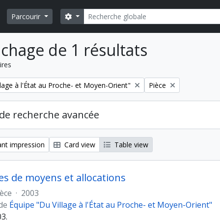
Rechercher
Search options
Parcourir
ichage de 1 résultats
ires
Remove filter:
lage à l'État au Proche- et Moyen-Orient"
Pièce
de recherche avancée
nt impression
Card view
Table view
 de moyens et allocations
ièce
·
2003
 de
Équipe "Du Village à l'État au Proche- et Moyen-Orient"
3.