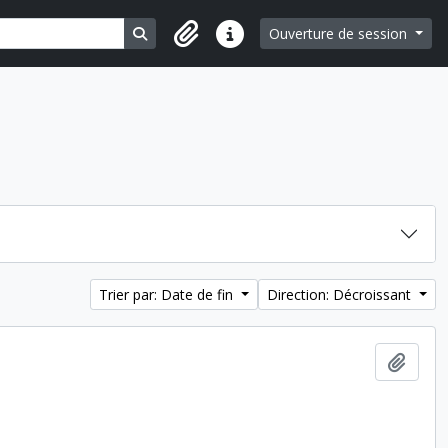
Search in browse page
Ouverture de session
Liens rapides
Trier par: Date de fin
Direction: Décroissant
Ajout