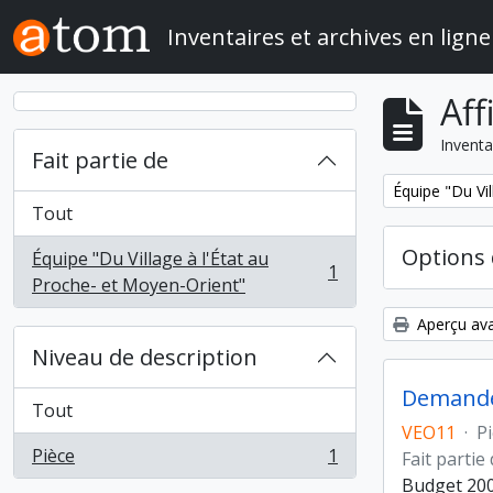
Skip to main content
Inventaires et archives en ligne
Aff
Inventa
Fait partie de
Remove filter:
Équipe "Du Vil
Tout
Options 
Équipe "Du Village à l'État au
1
, 1 résultats
Proche- et Moyen-Orient"
Aperçu ava
Niveau de description
Demandes
Tout
VEO11
·
P
Pièce
1
Fait partie
, 1 résultats
Budget 200