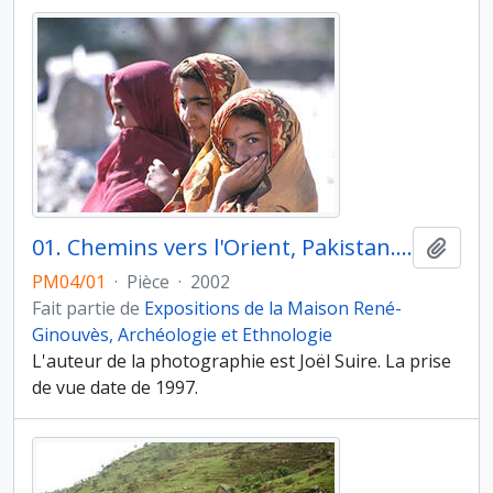
01. Chemins vers l'Orient, Pakistan. Turbat (province du Baloutchistan), les jumelles
Ajout
PM04/01
·
Pièce
·
2002
Fait partie de
Expositions de la Maison René-
Ginouvès, Archéologie et Ethnologie
L'auteur de la photographie est Joël Suire. La prise
de vue date de 1997.