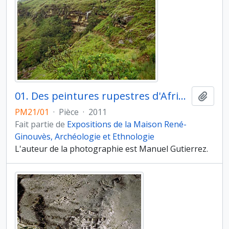
01. Des peintures rupestres d'Afrique australe. Afrique du Sud. Drakensberg : route vers le site avec peintures rupestres Game Pass
Ajout
PM21/01
·
Pièce
·
2011
Fait partie de
Expositions de la Maison René-
Ginouvès, Archéologie et Ethnologie
L'auteur de la photographie est Manuel Gutierrez.