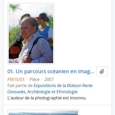
01. Un parcours océanien en images. Hommage à José Garanger (1926-2006). Les premiers travaux. José Garanger lors de son dernier voyage au Vanuatu en 1996
Ajout
PM15/01
·
Pièce
·
2007
Fait partie de
Expositions de la Maison René-
Ginouvès, Archéologie et Ethnologie
L'auteur de la photographie est inconnu.