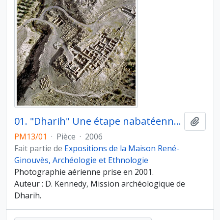
01. "Dharih" Une étape nabatéenne au nord de Pétra (Jordanie). Commerce, religion, agriculture : des Nabatéens à l’Islam. Sanctuaire en haut de l’image, en partie caché sous les rampes de nos engins de chantier et sous les chemins des oliveraies. Village et nécropole antiques à gauche
Ajout
PM13/01
·
Pièce
·
2006
Fait partie de
Expositions de la Maison René-
Ginouvès, Archéologie et Ethnologie
Photographie aérienne prise en 2001.
Auteur : D. Kennedy, Mission archéologique de
Dharih.