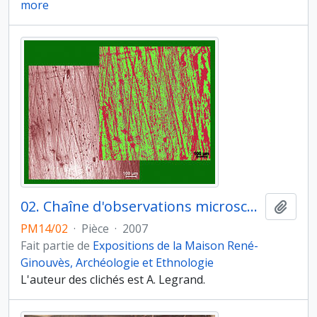
more
02. Chaîne d'observations microscopiques : un outil pour la recherche. Images numériques. Tracéologie osseuse. À gauche : surface de la pointe expérimentale utilisée pour perforer une peau fraîche de mouton par percussion posée indirecte. À droite : transcription du cliché en mode binaire pour le traitement d'image. Microscope à lumière réfléchie (x100)
Ajout
PM14/02
·
Pièce
·
2007
Fait partie de
Expositions de la Maison René-
Ginouvès, Archéologie et Ethnologie
L'auteur des clichés est A. Legrand.