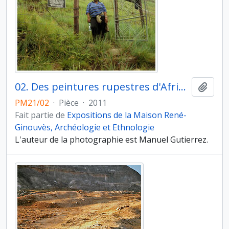
02. Des peintures rupestres d'Afrique australe. Afrique du Sud. La plupart des sites d'art rupestre sont protégés. Il faut donc se rendre sur place avec un guide qui ouvre le site aux visiteurs
Ajout
PM21/02
·
Pièce
·
2011
Fait partie de
Expositions de la Maison René-
Ginouvès, Archéologie et Ethnologie
L'auteur de la photographie est Manuel Gutierrez.