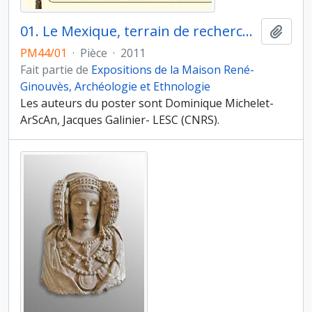
01. Le Mexique, terrain de recherche pour l'archéologie et l'ethnologie française. Introduction
Ajout
PM44/01
·
Pièce
·
2011
Fait partie de
Expositions de la Maison René-
Ginouvès, Archéologie et Ethnologie
Les auteurs du poster sont Dominique Michelet-
ArScAn, Jacques Galinier- LESC (CNRS).