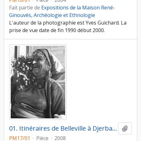
PM10/01
·
Pièce
·
2004
Fait partie de
Expositions de la Maison René-
Ginouvès, Archéologie et Ethnologie
L'auteur de la photographie est Yves Guichard. La
prise de vue date de fin 1990 début 2000.
01. Itinéraires de Belleville à Djerba de femmes juives tunisiennes vivant en France. Photographie et anthropologie. Rachel, Café La Vielleuse , Belleville
Ajout
PM17/01
·
Pièce
·
2008