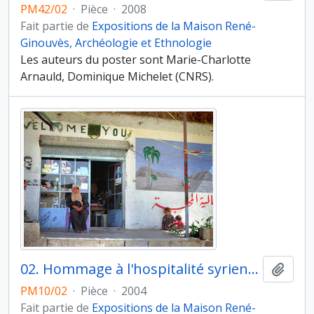
PM42/02
·
Pièce
·
2008
Fait partie de
Expositions de la Maison René-
Ginouvès, Archéologie et Ethnologie
Les auteurs du poster sont Marie-Charlotte
Arnauld, Dominique Michelet (CNRS).
02. Hommage à l'hospitalité syrienne. Scène de la vie courante. Une boutique accueillante près de Halabiyeh, Moyen Euphrate, Syrie
Ajout
PM10/02
·
Pièce
·
2004
Fait partie de
Expositions de la Maison René-