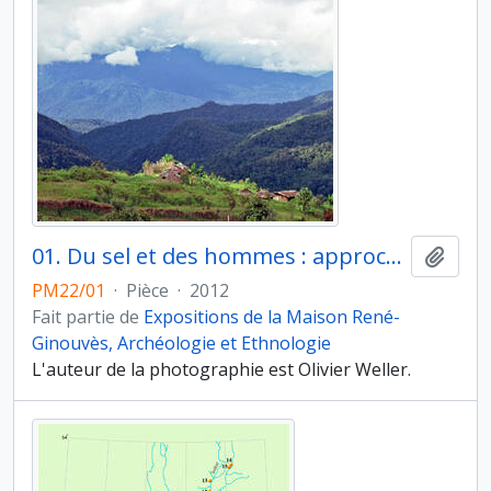
01. Du sel et des hommes : approches ethnoarchéologiques. La Nouvelle-Guinée. Village et paysage des Hautes Terres centrales de Papouasie (Nouvelle-Guinée, Indonésie)
Ajout
PM22/01
·
Pièce
·
2012
Fait partie de
Expositions de la Maison René-
Ginouvès, Archéologie et Ethnologie
L'auteur de la photographie est Olivier Weller.