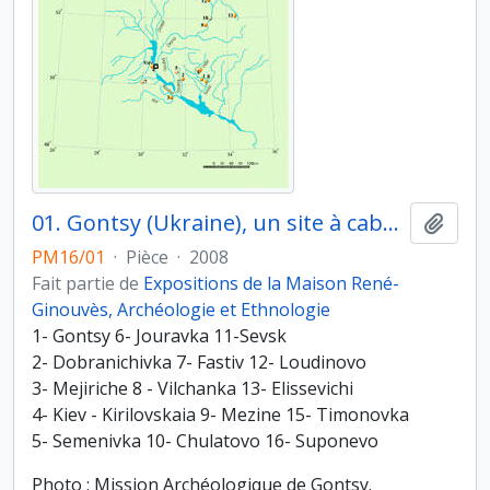
01. Gontsy (Ukraine), un site à cabanes en os de mammouths du paléolithique supérieur récents. Carte des habitats à cabanes en os de mammouths et des sites saisonniers du Paléolithique supérieur récent du bassin moyen et supérieur du Dniepr
Ajout
PM16/01
·
Pièce
·
2008
Fait partie de
Expositions de la Maison René-
Ginouvès, Archéologie et Ethnologie
1- Gontsy 6- Jouravka 11-Sevsk
2- Dobranichivka 7- Fastiv 12- Loudinovo
3- Mejiriche 8 - Vilchanka 13- Elissevichi
4- Kiev - Kirilovskaia 9- Mezine 15- Timonovka
5- Semenivka 10- Chulatovo 16- Suponevo
Photo : Mission Archéologique de Gontsy.