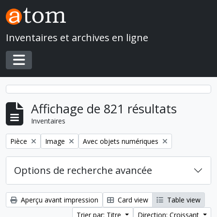
Skip to main content
Inventaires et archives en ligne
Toggle navigation
Affichage de 821 résultats
Inventaires
Remove filter:
Remove filter:
Remove filter:
Pièce
Image
Avec objets numériques
Options de recherche avancée
Aperçu avant impression
Card view
Table view
Trier par: Titre
Direction: Croissant