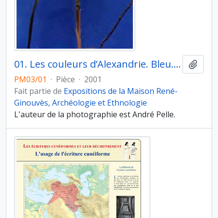
01. Les couleurs d’Alexandrie. Bleu. Ces images proviennent d’émotions vécues à Alexandrie. Qu’évoquerait pour moi Alexandrie actuellement, si je n’avais pas, il y a plus de dix ans, rencontré Jean-Yves Empereur ? Une ville du nord de l’Egypte ? Un port ! sûrement, puisque la chanson de Claude François nous le raconte souvent. Photo 1
Ajout
PM03/01
·
Pièce
·
2001
Fait partie de
Expositions de la Maison René-
Ginouvès, Archéologie et Ethnologie
L'auteur de la photographie est André Pelle.