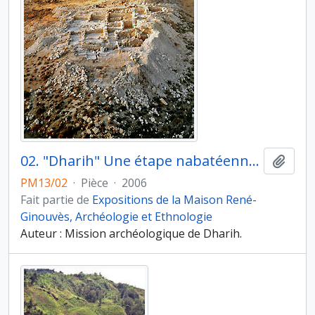
02. "Dharih" Une étape nabatéenne au nord de Pétra (Jordanie). Commerce, religion, agriculture : des Nabatéens à l’Islam. Le village nabatéen et romain s’étage sur les pentes
Ajout
PM13/02
·
Pièce
·
2006
Fait partie de
Expositions de la Maison René-
Ginouvès, Archéologie et Ethnologie
Auteur : Mission archéologique de Dharih.