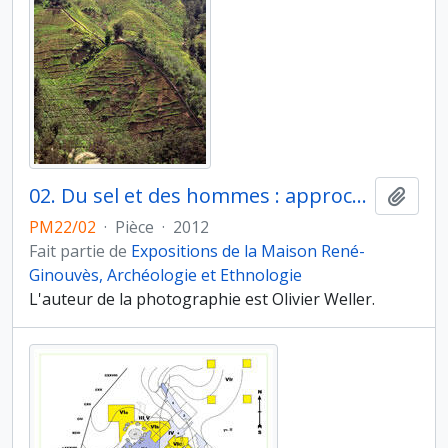
02. Du sel et des hommes : approches ethnoarchéologiques. La Nouvelle-Guinée. Jardins d’altitude implantés en forêt primaire. Les papous des Hautes Terres cultivent essentiellement la patate douce, le taro, la banane…
Ajout
PM22/02
·
Pièce
·
2012
Fait partie de
Expositions de la Maison René-
Ginouvès, Archéologie et Ethnologie
L'auteur de la photographie est Olivier Weller.