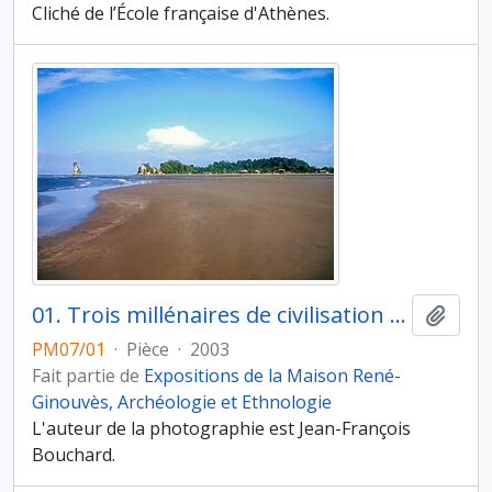
Cliché de l’École française d'Athènes.
01. Trois millénaires de civilisation entre Colombie et Equateur. La région de la Tumaco La Tolita. Milieu naturel, plage face à l'océan El Morro,Tumaco
Ajout
PM07/01
·
Pièce
·
2003
Fait partie de
Expositions de la Maison René-
Ginouvès, Archéologie et Ethnologie
L'auteur de la photographie est Jean-François
Bouchard.