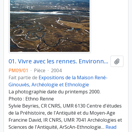
01. Vivre avec les rennes. Environnement et mobilité. Paysage de toundra. Vallée de l’Apouka, Nord Kamtchatka
Ajout
PM09/01
·
Pièce
·
2004
Fait partie de
Expositions de la Maison René-
Ginouvès, Archéologie et Ethnologie
La photographie date du printemps 2000.
Photo : Ethno Renne
Sylvie Beyries, CR CNRS, UMR 6130 Centre d'études
de la Préhistoire, de l'Antiquité et du Moyen-Age
Francine David, IR CNRS, UMR 7041 Archéologies et
Sciences de l'Antiquité, ArScAn-Ethnologie
…
Read