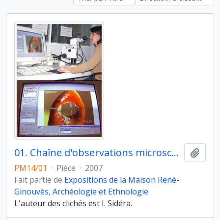
01. Chaîne d'observations microscopiques : un outil pour la recherche. Images numériques. Activités du laboratoire. Premiers traitements d'analyse d'image sur le logiciel Axiovision Zeiss : mesures d'éléments sur cliché capturé grâce à une caméra numérique (4 millions de pixels) associée au stéréomicroscope (Nikon, MZ 1500). Les mesures sont automatiquement transférées dans un fichier excel
Ajout
PM14/01
·
Pièce
·
2007
Fait partie de
Expositions de la Maison René-
Ginouvès, Archéologie et Ethnologie
L'auteur des clichés est I. Sidéra.