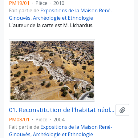
PM19/01
·
Pièce
·
2010
Fait partie de
Expositions de la Maison René-
Ginouvès, Archéologie et Ethnologie
L'auteur de la carte est M. Lichardus.
01. Reconstitution de l'habitat néolithique à Khirokitia (Chypre). Accroché aux flancs d'une colline, le village est protégé par le méandre d'une rivière et clos par un mur d’enceinte
Ajout
PM08/01
·
Pièce
·
2004
Fait partie de
Expositions de la Maison René-
Ginouvès, Archéologie et Ethnologie