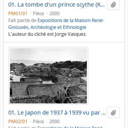
01. La tombe d'un prince scythe (Kazakhstan), vallée de la Bukhtarma. À l'automne, les vallées de l'Altaï occidental connaissent un bref « été indien » qui dore le feuillage des peupliers et les aiguilles des mélèzes. Des bancs de brume s'étalent sur les eaux basses de la Bukhtarma qui s'écoulent vers l'ouest. La Bukhtarma est la seule voie de communication du massif de l'Altaï avec les steppes du côté occidental
Ajout
PM01/01
·
Pièce
·
2000
Fait partie de
Expositions de la Maison René-
Ginouvès, Archéologie et Ethnologie
L'auteur du cliché est Jorge Vasquez.
01. Le Japon de 1937 à 1939 vu par André Leroi-Gourhan, l'architecture rurale. Un village de pêcheurs, près de la ville d'Aïkawa, l'île de sado, Niîgata
Ajout
PM02/01
·
Pièce
·
2000