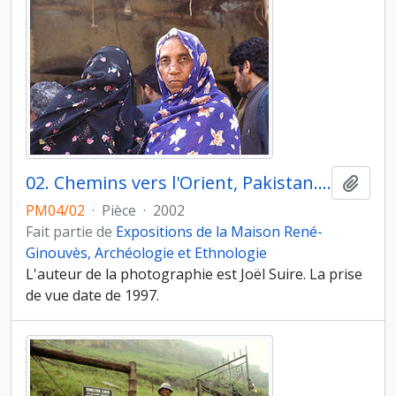
02. Chemins vers l'Orient, Pakistan. Turbat (province du Baloutchistan), bazar de Turbat, femme Baloutch
Ajout
PM04/02
·
Pièce
·
2002
Fait partie de
Expositions de la Maison René-
Ginouvès, Archéologie et Ethnologie
L'auteur de la photographie est Joël Suire. La prise
de vue date de 1997.