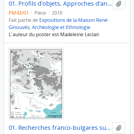
01. Profils d'objets. Approches d'anthropologues et d'archéologues, VIIe colloque international de la Maison René-Ginouvès. Un tambour Apinti
Ajout
PM43/01
·
Pièce
·
2010
Fait partie de
Expositions de la Maison René-
Ginouvès, Archéologie et Ethnologie
L'auteur du poster est Madeleine Leclair.
01. Recherches franco-bulgares sur le site néolithique de Kovacevo en Bulgarie. Les structures. Carte de répartitions des sites du Néolithique ancien dans la vallée de la Struma
Ajout