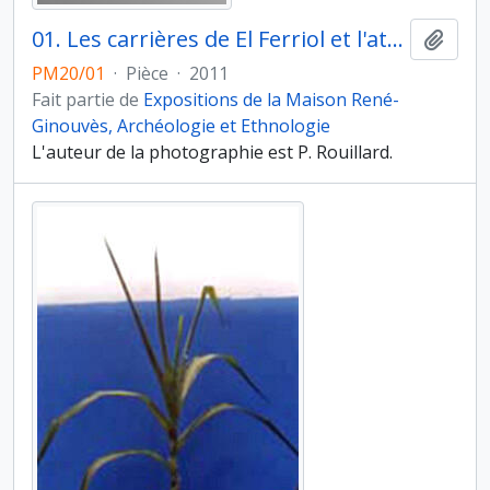
01. Les carrières de El Ferriol et l'atelier de sculpture d'Elche (Alicante). Dame d'Elche. Museo Arqueologico Nacional, Madrid
Ajout
PM20/01
·
Pièce
·
2011
Fait partie de
Expositions de la Maison René-
Ginouvès, Archéologie et Ethnologie
L'auteur de la photographie est P. Rouillard.