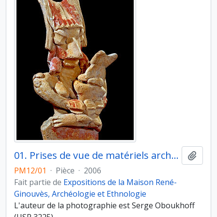
01. Prises de vue de matériels archéologiques. Détails et macro-traces. Photographie n° 1
Ajout
PM12/01
·
Pièce
·
2006
Fait partie de
Expositions de la Maison René-
Ginouvès, Archéologie et Ethnologie
L'auteur de la photographie est Serge Oboukhoff