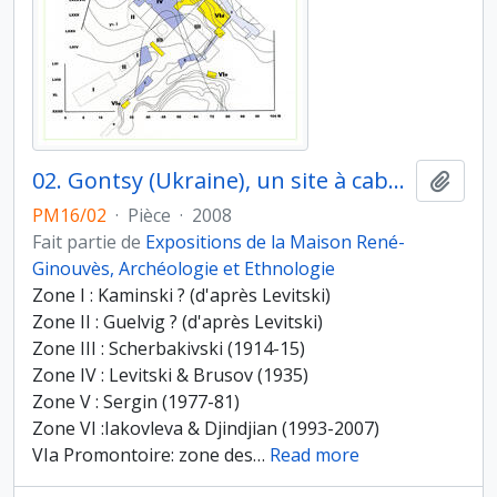
02. Gontsy (Ukraine), un site à cabanes en os de mammouths du paléolithique supérieur récents. Plan des anciennes et nouvelles fouilles (1873-1981) et des nouvelles fouilles (1993-2007). Emplacement des Hangars n°1 (VIa) et n°2 (zone VId)
Ajout
PM16/02
·
Pièce
·
2008
Fait partie de
Expositions de la Maison René-
Ginouvès, Archéologie et Ethnologie
Zone I : Kaminski ? (d'après Levitski)
Zone II : Guelvig ? (d'après Levitski)
Zone III : Scherbakivski (1914-15)
Zone IV : Levitski & Brusov (1935)
Zone V : Sergin (1977-81)
Zone VI :Iakovleva & Djindjian (1993-2007)
VIa Promontoire: zone des
…
Read more