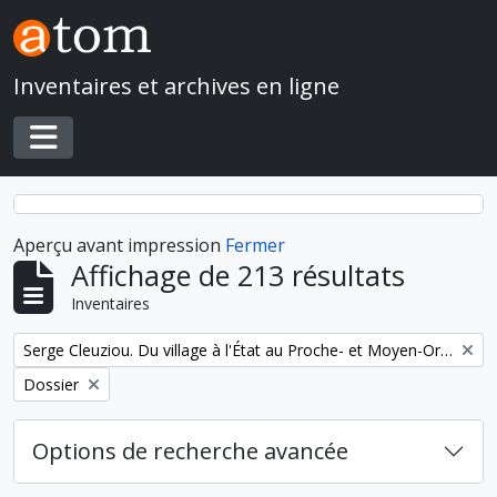
Skip to main content
Inventaires et archives en ligne
Toggle navigation
Aperçu avant impression
Fermer
Affichage de 213 résultats
Inventaires
Remove filter:
Serge Cleuziou. Du village à l'État au Proche- et Moyen-Orient
Remove filter:
Dossier
Options de recherche avancée