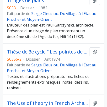
Tirages de plans
Ajout
SC53
·
Dossier
·
1982
Fait partie de
Serge Cleuziou. Du village à l'État au
Proche- et Moyen-Orient
L'auteur des plan est Paul Garczynski, architecte.
Présence d'un tirage de plan concernant un
deuxième site de l'Age du fer, Hili 14 (1982).
Thèse de 3e cycle " Les pointes de flèches en métal au Proche et Moyen-Orient, des origines à la période achéménide, étude typologique "
Ajout
SC356/2
·
Dossier
·
Ant.1974
Fait partie de
Serge Cleuziou. Du village à l'État au
Proche- et Moyen-Orient
Textes et illustrations préparatoires, fiches de
renseignements extrinsèques, notes, dessins,
tableau.
The Use of theory in French Archaeology
Ajout