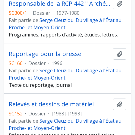
Responsable de la RCP 442 " Archéométrie appliquée aux bronzes et céramiques de l'Iran proto-historiques "
Ajout
SC300/1
·
Dossier
·
1977-1980
Fait partie de
Serge Cleuziou. Du village à l'État au
Proche- et Moyen-Orient
Programmes, rapports d'activité, études, lettres.
Reportage pour la presse
Ajout
SC166
·
Dossier
·
1996
Fait partie de
Serge Cleuziou. Du village à l'État au
Proche- et Moyen-Orient
Texte du reportage, journal.
Relevés et dessins de matériel
Ajout
SC152
·
Dossier
·
[1988]-[1993]
Fait partie de
Serge Cleuziou. Du village à l'État au
Proche- et Moyen-Orient