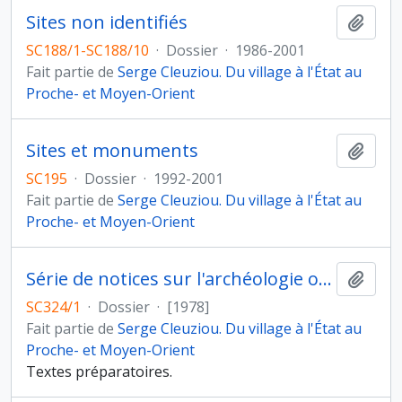
Sites non identifiés
Ajout
SC188/1-SC188/10
·
Dossier
·
1986-2001
Fait partie de
Serge Cleuziou. Du village à l'État au
Proche- et Moyen-Orient
Sites et monuments
Ajout
SC195
·
Dossier
·
1992-2001
Fait partie de
Serge Cleuziou. Du village à l'État au
Proche- et Moyen-Orient
Série de notices sur l'archéologie orientale pour le Dictionnaire Larousse
Ajout
SC324/1
·
Dossier
·
[1978]
Fait partie de
Serge Cleuziou. Du village à l'État au
Proche- et Moyen-Orient
Textes préparatoires.