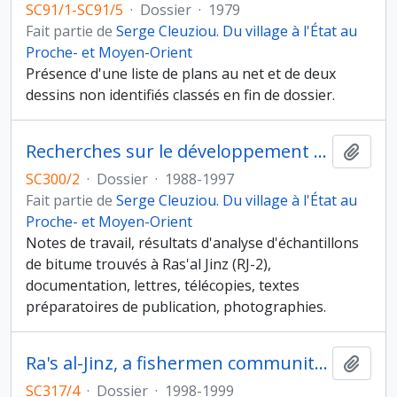
SC91/1-SC91/5
·
Dossier
·
1979
Fait partie de
Serge Cleuziou. Du village à l'État au
Proche- et Moyen-Orient
Présence d'une liste de plans au net et de deux
dessins non identifiés classés en fin de dossier.
Recherches sur le développement de la navigation dans l'Oman ancien, étude sur les bitumes
Ajout
SC300/2
·
Dossier
·
1988-1997
Fait partie de
Serge Cleuziou. Du village à l'État au
Proche- et Moyen-Orient
Notes de travail, résultats d'analyse d'échantillons
de bitume trouvés à Ras'al Jinz (RJ-2),
documentation, lettres, télécopies, textes
préparatoires de publication, photographies.
Ra's al-Jinz, a fishermen community in Early Bronze Age Oman
Ajout
SC317/4
·
Dossier
·
1998-1999