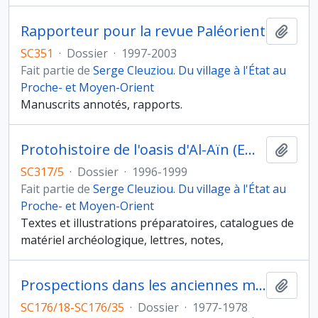
Rapporteur pour la revue Paléorient
Ajout
SC351
·
Dossier
·
1997-2003
Fait partie de
Serge Cleuziou. Du village à l'État au
Proche- et Moyen-Orient
Manuscrits annotés, rapports.
Protohistoire de l'oasis d'Al-Aïn (Emirat d'Abou Dhabi)
Ajout
SC317/5
·
Dossier
·
1996-1999
Fait partie de
Serge Cleuziou. Du village à l'État au
Proche- et Moyen-Orient
Textes et illustrations préparatoires, catalogues de
matériel archéologique, lettres, notes,
Prospections dans les anciennes mines de cuivre du Sultanat d'Oman
Ajout
SC176/18-SC176/35
·
Dossier
·
1977-1978