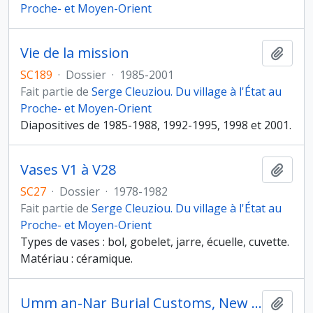
Proche- et Moyen-Orient
Vie de la mission
Ajout
SC189
·
Dossier
·
1985-2001
Fait partie de
Serge Cleuziou. Du village à l'État au
Proche- et Moyen-Orient
Diapositives de 1985-1988, 1992-1995, 1998 et 2001.
Vases V1 à V28
Ajout
SC27
·
Dossier
·
1978-1982
Fait partie de
Serge Cleuziou. Du village à l'État au
Proche- et Moyen-Orient
Types de vases : bol, gobelet, jarre, écuelle, cuvette.
Matériau : céramique.
Umm an-Nar Burial Customs, New evidence from Tomb A at Hili North
Ajout