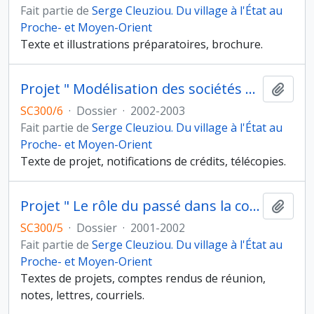
Fait partie de
Serge Cleuziou. Du village à l'État au
Proche- et Moyen-Orient
Texte et illustrations préparatoires, brochure.
Projet " Modélisation des sociétés hétérarchiques de l'âge du Bronze du Sultanat d'Oman " (Action Concertée Incitative " Terrains, techniques, théories ")
Ajout
SC300/6
·
Dossier
·
2002-2003
Fait partie de
Serge Cleuziou. Du village à l'État au
Proche- et Moyen-Orient
Texte de projet, notifications de crédits, télécopies.
Projet " Le rôle du passé dans la construction des identités " (ACI " Science et société " du réseau des MSH)
Ajout
SC300/5
·
Dossier
·
2001-2002
Fait partie de
Serge Cleuziou. Du village à l'État au
Proche- et Moyen-Orient
Textes de projets, comptes rendus de réunion,
notes, lettres, courriels.