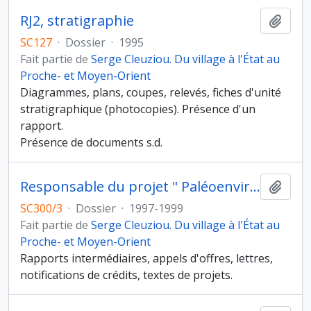
RJ2, stratigraphie
Ajout
SC127
·
Dossier
·
1995
Fait partie de
Serge Cleuziou. Du village à l'État au
Proche- et Moyen-Orient
Diagrammes, plans, coupes, relevés, fiches d'unité
stratigraphique (photocopies). Présence d'un
rapport.
Présence de documents s.d.
Responsable du projet " Paléoenvironnement et peuplements de l'Arabie méridionale et orientale (Programme " Paléoenvironnement et évolution des hominidés " (PeH) )
Ajout
SC300/3
·
Dossier
·
1997-1999
Fait partie de
Serge Cleuziou. Du village à l'État au
Proche- et Moyen-Orient
Rapports intermédiaires, appels d'offres, lettres,
notifications de crédits, textes de projets.