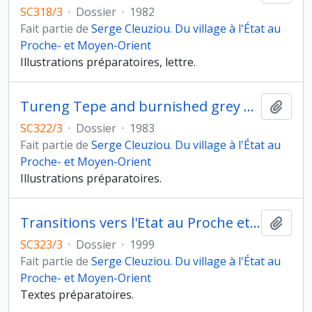
SC318/3
·
Dossier
·
1982
Fait partie de
Serge Cleuziou. Du village à l'État au
Proche- et Moyen-Orient
Illustrations préparatoires, lettre.
Tureng Tepe and burnished grey ware : a question of "frontier"
Ajout
SC322/3
·
Dossier
·
1983
Fait partie de
Serge Cleuziou. Du village à l'État au
Proche- et Moyen-Orient
Illustrations préparatoires.
Transitions vers l'Etat au Proche et Moyen-Orient : éléments pour une étude comparatiste
Ajout
SC323/3
·
Dossier
·
1999
Fait partie de
Serge Cleuziou. Du village à l'État au
Proche- et Moyen-Orient
Textes préparatoires.