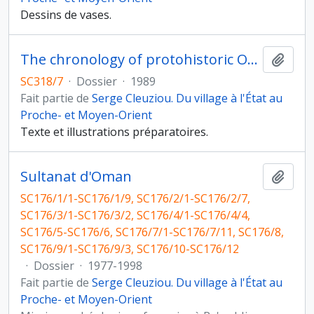
Dessins de vases.
The chronology of protohistoric Oman as seen from Hili
Ajout
SC318/7
·
Dossier
·
1989
Fait partie de
Serge Cleuziou. Du village à l'État au
Proche- et Moyen-Orient
Texte et illustrations préparatoires.
Sultanat d'Oman
Ajout
SC176/1/1-SC176/1/9, SC176/2/1-SC176/2/7,
SC176/3/1-SC176/3/2, SC176/4/1-SC176/4/4,
SC176/5-SC176/6, SC176/7/1-SC176/7/11, SC176/8,
SC176/9/1-SC176/9/3, SC176/10-SC176/12
·
Dossier
·
1977-1998
Fait partie de
Serge Cleuziou. Du village à l'État au
Proche- et Moyen-Orient