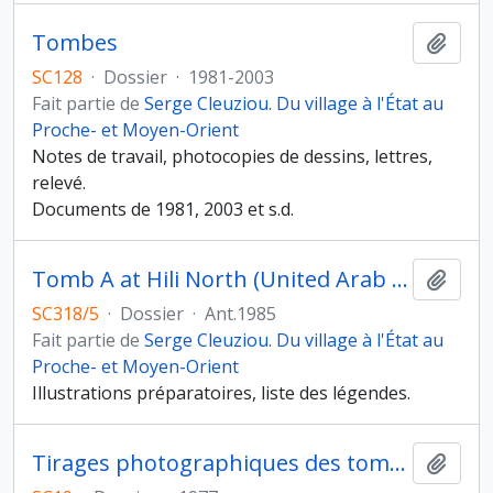
Tombes
Ajout
SC128
·
Dossier
·
1981-2003
Fait partie de
Serge Cleuziou. Du village à l'État au
Proche- et Moyen-Orient
Notes de travail, photocopies de dessins, lettres,
relevé.
Documents de 1981, 2003 et s.d.
Tomb A at Hili North (United Arab Emirates) and its material connections to Southeast Iran and the Greater Indus Valley
Ajout
SC318/5
·
Dossier
·
Ant.1985
Fait partie de
Serge Cleuziou. Du village à l'État au
Proche- et Moyen-Orient
Illustrations préparatoires, liste des légendes.
Tirages photographiques des tombes C1-C3, C5 et du matériel (objets en bronze et perles)
Ajout