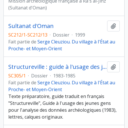
Mission archéologique française à Ra's al-Jinz
(Sultanat d'Oman)
Sultanat d'Oman
Ajout
SC212/1-SC212/13
·
Dossier
·
1999
Fait partie de
Serge Cleuziou. Du village à l'État au
Proche- et Moyen-Orient
Structureville : guide à l'usage des jeunes gens pour l'analyse des données archéologiques
Ajout
SC305/1
·
Dossier
·
1983-1985
Fait partie de
Serge Cleuziou. Du village à l'État au
Proche- et Moyen-Orient
Texte préparatoire, guide traduit en français
"Structureville", Guide à l'usage des jeunes gens
pour l'analyse des données archéologiques (1983),
lettres, calques originaux.