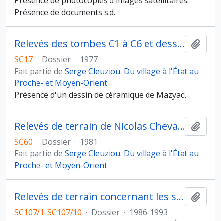
Présence de photocopies d'images satellitaires.
Présence de documents s.d.
Relevés des tombes C1 à C6 et dessins de céramique
Ajout
SC17
·
Dossier
·
1977
Fait partie de
Serge Cleuziou. Du village à l'État au
Proche- et Moyen-Orient
Présence d'un dessin de céramique de Mazyad.
Relevés de terrain de Nicolas Chevalier, architecte
Ajout
SC60
·
Dossier
·
1981
Fait partie de
Serge Cleuziou. Du village à l'État au
Proche- et Moyen-Orient
Relevés de terrain concernant les sites de Ra's al-Jinz (RJ), As-Suwayh (SWY) et Al Jawabi
Ajout
SC107/1-SC107/10
·
Dossier
·
1986-1993