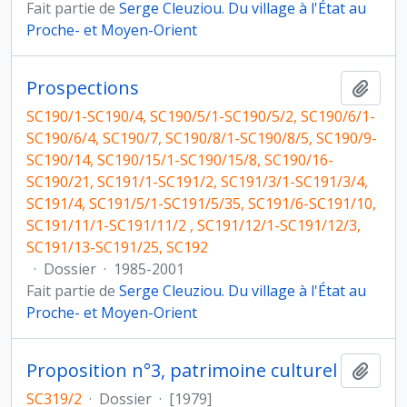
Fait partie de
Serge Cleuziou. Du village à l'État au
Proche- et Moyen-Orient
Prospections
Ajout
SC190/1-SC190/4, SC190/5/1-SC190/5/2, SC190/6/1-
SC190/6/4, SC190/7, SC190/8/1-SC190/8/5, SC190/9-
SC190/14, SC190/15/1-SC190/15/8, SC190/16-
SC190/21, SC191/1-SC191/2, SC191/3/1-SC191/3/4,
SC191/4, SC191/5/1-SC191/5/35, SC191/6-SC191/10,
SC191/11/1-SC191/11/2 , SC191/12/1-SC191/12/3,
SC191/13-SC191/25, SC192
·
Dossier
·
1985-2001
Fait partie de
Serge Cleuziou. Du village à l'État au
Proche- et Moyen-Orient
Proposition n°3, patrimoine culturel
Ajout
SC319/2
·
Dossier
·
[1979]