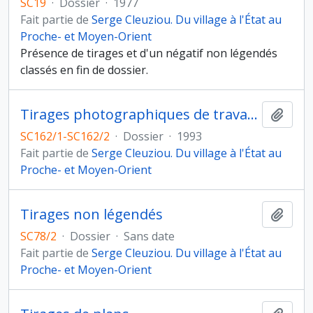
SC19
·
Dossier
·
1977
Fait partie de
Serge Cleuziou. Du village à l'État au
Proche- et Moyen-Orient
Présence de tirages et d'un négatif non légendés
classés en fin de dossier.
Tirages photographiques de travaux antérieurs
Ajout
SC162/1-SC162/2
·
Dossier
·
1993
Fait partie de
Serge Cleuziou. Du village à l'État au
Proche- et Moyen-Orient
Tirages non légendés
Ajout
SC78/2
·
Dossier
·
Sans date
Fait partie de
Serge Cleuziou. Du village à l'État au
Proche- et Moyen-Orient