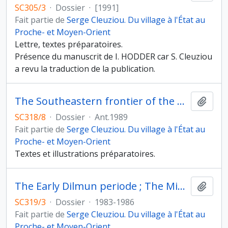
SC305/3
·
Dossier
·
[1991]
Fait partie de
Serge Cleuziou. Du village à l'État au
Proche- et Moyen-Orient
Lettre, textes préparatoires.
Présence du manuscrit de I. HODDER car S. Cleuziou
a revu la traduction de la publication.
The Southeastern frontier of the Near East
Ajout
SC318/8
·
Dossier
·
Ant.1989
Fait partie de
Serge Cleuziou. Du village à l'État au
Proche- et Moyen-Orient
Textes et illustrations préparatoires.
The Early Dilmun periode ; The Middle Dilmun period
Ajout
SC319/3
·
Dossier
·
1983-1986
Fait partie de
Serge Cleuziou. Du village à l'État au
Proche- et Moyen-Orient