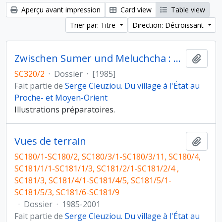
Aperçu avant impression
Card view
Table view
Trier par: Titre
Direction: Décroissant
Zwischen Sumer und Meluchcha : Magan
Ajout
SC320/2
·
Dossier
·
[1985]
Fait partie de
Serge Cleuziou. Du village à l'État au
Proche- et Moyen-Orient
Illustrations préparatoires.
Vues de terrain
Ajout
SC180/1-SC180/2, SC180/3/1-SC180/3/11, SC180/4,
SC181/1/1-SC181/1/3, SC181/2/1-SC181/2/4 ,
SC181/3, SC181/4/1-SC181/4/5, SC181/5/1-
SC181/5/3, SC181/6-SC181/9
·
Dossier
·
1985-2001
Fait partie de
Serge Cleuziou. Du village à l'État au