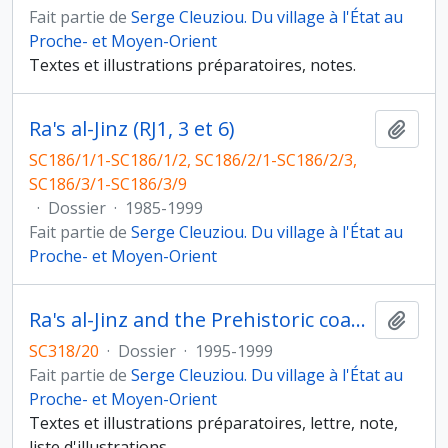
Fait partie de
Serge Cleuziou. Du village à l'État au
Proche- et Moyen-Orient
Textes et illustrations préparatoires, notes.
Ra's al-Jinz (RJ1, 3 et 6)
Ajout
SC186/1/1-SC186/1/2, SC186/2/1-SC186/2/3,
SC186/3/1-SC186/3/9
·
Dossier
·
1985-1999
Fait partie de
Serge Cleuziou. Du village à l'État au
Proche- et Moyen-Orient
Ra's al-Jinz and the Prehistoric coastal cultures of the Ja'lan
Ajout
SC318/20
·
Dossier
·
1995-1999
Fait partie de
Serge Cleuziou. Du village à l'État au
Proche- et Moyen-Orient
Textes et illustrations préparatoires, lettre, note,
liste d'illustrations.