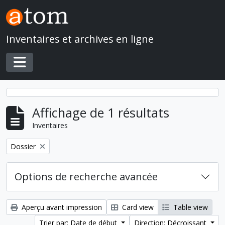
Skip to main content
Inventaires et archives en ligne
Toggle navigation
Affichage de 1 résultats
Inventaires
Remove filter:
Dossier
Options de recherche avancée
Aperçu avant impression
Card view
Table view
Trier par: Date de début
Direction: Décroissant