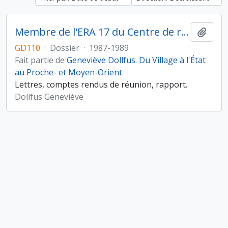
Membre de l'ERA 17 du Centre de recherches archéologiques (CNRS)
Ajout
GD110
·
Dossier
·
1987-1989
Fait partie de
Geneviève Dollfus. Du Village à l'État
au Proche- et Moyen-Orient
Lettres, comptes rendus de réunion, rapport.
Dollfus Geneviève